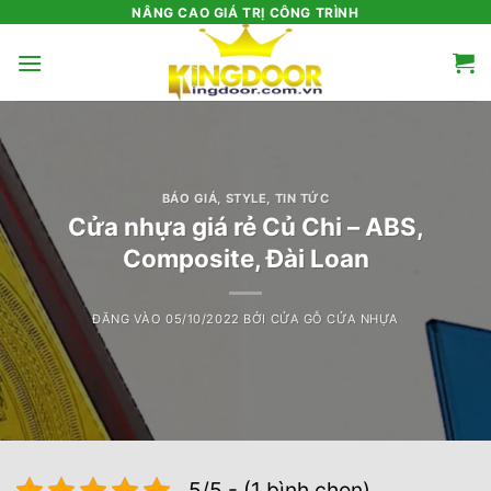
Bỏ
NÂNG CAO GIÁ TRỊ CÔNG TRÌNH
qua
nội
dung
BÁO GIÁ
,
STYLE
,
TIN TỨC
Cửa nhựa giá rẻ Củ Chi – ABS,
Composite, Đài Loan
ĐĂNG VÀO
05/10/2022
BỞI
CỬA GỖ CỬA NHỰA
5/5 - (1 bình chọn)