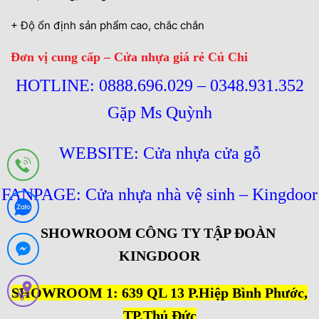
+ Độ ổn định sản phẩm cao, chắc chắn
Đơn vị cung cấp – Cửa nhựa giá rẻ Củ Chi
HOTLINE: 0888.696.029 – 0348.931.352
Gặp Ms Quỳnh
WEBSITE:
Cửa nhựa cửa gỗ
FANPAGE:
Cửa nhựa nhà vệ sinh – Kingdoor
SHOWROOM CÔNG TY TẬP ĐOÀN
KINGDOOR
SHOWROOM 1: 639 QL 13 P.Hiệp Bình Phước,
TP.Thủ Đức