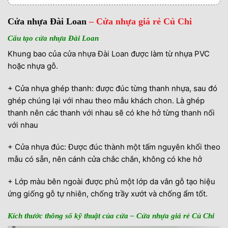
1.11. Cấu tạo cửa nhựa Composite
Cửa nhựa Đài Loan
– Cửa nhựa giá rẻ Củ Chi
1.12. Kích thước thông số kỹ thuật
Cấu tạo cửa nhựa Đài Loan
1.13. Giá cửa nhựa composite – Cửa nhựa giá rẻ
Khung bao của
cửa nhựa Đài Loan
được làm từ nhựa PVC
Củ Chi
hoặc nhựa gỗ.
1.14. Ưu điểm
+ Cửa nhựa ghép thanh: được đúc từng thanh nhựa, sau đó
2. Đơn vị cung cấp – Cửa nhựa giá rẻ Củ Chi
ghép chúng lại với nhau theo mẫu khách chon. Là ghép
thanh nên các thanh với nhau sẽ có khe hở từng thanh nối
3. Thông tin sản Phẩm
với nhau
3.1. >>> Mời quý khách hàng xem thêm:Cửa
nhựa giả vân gỗ Composite tại Biên Hòa Đồng
+ Cửa nhựa đúc: Được đúc thành một tấm nguyên khối theo
Nai
mẫu có sẵn, nên cánh cửa chắc chắn, không có khe hở
+ Lớp màu bên ngoài được phủ một lớp da vân gỗ tạo hiệu
ứng giống gỗ tự nhiên, chống trầy xướt và chống ẩm tốt.
Kích thước thông số kỹ thuật của cửa – Cửa nhựa giá rẻ Củ Chi