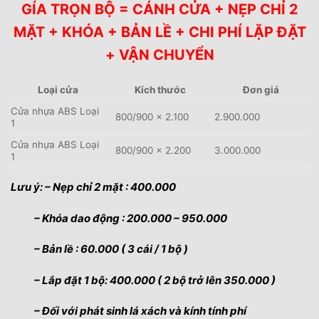
GÍA TRỌN BỘ = CÁNH CỬA + NẸP CHỈ 2
MẶT + KHÓA + BẢN LỀ + CHI PHÍ LẶP ĐẶT
+ VẬN CHUYỂN
Loại cửa
Kích thước
Đơn giá
Cửa nhựa ABS Loại
800/900 x 2.100
2.900.000
1
Cửa nhựa ABS Loại
800/900 x 2.200
3.000.000
1
Lưu ý: – Nẹp chỉ 2 mặt : 400.000
– Khóa dao động : 200.000 – 950.000
– Bản lề : 60.000 ( 3 cái / 1 bộ )
– Lắp đặt 1 bộ: 400.000 ( 2 bộ trở lên 350.000 )
– Đối với phát sinh lá xách và kính tính phí