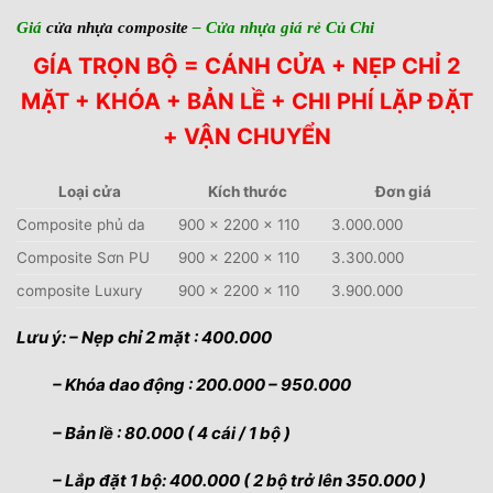
Giá
cửa nhựa composite
– Cửa nhựa giá rẻ Củ Chi
GÍA TRỌN BỘ = CÁNH CỬA + NẸP CHỈ 2
MẶT + KHÓA + BẢN LỀ + CHI PHÍ LẶP ĐẶT
+ VẬN CHUYỂN
Loại cửa
Kích thước
Đơn giá
Composite phủ da
900 x 2200 x 110
3.000.000
Composite Sơn PU
900 x 2200 x 110
3.300.000
composite Luxury
900 x 2200 x 110
3.900.000
Lưu ý: – Nẹp chỉ 2 mặt : 400.000
– Khóa dao động : 200.000 – 950.000
– Bản lề : 80.000 ( 4 cái / 1 bộ )
– Lắp đặt 1 bộ: 400.000 ( 2 bộ trở lên 350.000 )