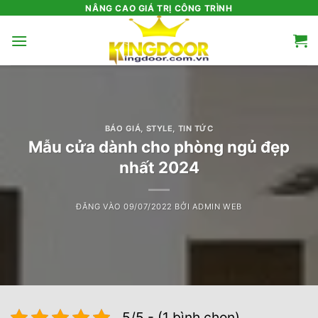
Bỏ
NÂNG CAO GIÁ TRỊ CÔNG TRÌNH
qua
nội
dung
BÁO GIÁ
,
STYLE
,
TIN TỨC
Mẫu cửa dành cho phòng ngủ đẹp
nhất 2024
ĐĂNG VÀO
09/07/2022
BỞI
ADMIN WEB
5/5 - (1 bình chọn)