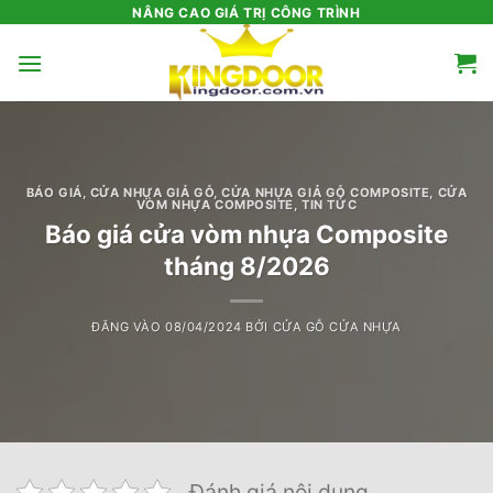
Bỏ
NÂNG CAO GIÁ TRỊ CÔNG TRÌNH
qua
nội
dung
BÁO GIÁ
,
CỬA NHỰA GIẢ GỖ
,
CỬA NHỰA GIẢ GỖ COMPOSITE
,
CỬA
VÒM NHỰA COMPOSITE
,
TIN TỨC
Báo giá cửa vòm nhựa Composite
tháng 8/2026
ĐĂNG VÀO
08/04/2024
BỞI
CỬA GỖ CỬA NHỰA
Đánh giá nội dung