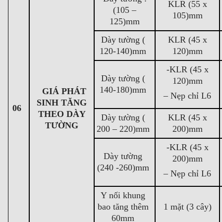
KLR (55 x
(105 –
105)mm
125)mm
Dày tường (
KLR (45 x
120-140)mm
120)mm
-KLR (45 x
Dày tường (
120)mm
140-180)mm
GIÁ PHÁT
– Nẹp chỉ L6
SINH TĂNG
06
THEO DÀY
Dày tường (
KLR (45 x
TƯỜNG
200 – 220)mm
200)mm
-KLR (45 x
Dày tường
200)mm
(240 -260)mm
– Nẹp chỉ L6
Y nối khung
bao tăng thêm
1 mặt (3 cây)
60mm