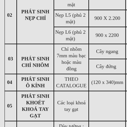
mặt
PHÁT SINH
02
Nẹp L5 (phủ 2
NẸP CHỈ
900 X 2.200
mặt)
Nẹp L6 (phủ 2
900 x 2200
mặt)
Chỉ nhôm
Cây ngang
7mm màu bạc
PHÁT SINH
03
hoặc màu
CHỈ NHÔM
Cây đứng
đồng
PHÁT SINH
THEO
04
(120 x 340)mm
Ô KÍNH
CATALOGUE
PHÁT SINH
KHOÉT
Các loại khoá
05
KHOÁ TAY
tay gạt
GẠT
Dày tường :