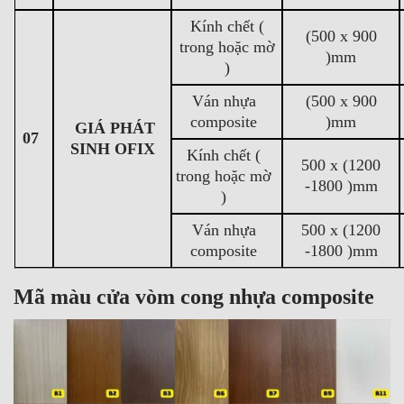
Kính chết (
(500 x 900
trong hoặc mờ
)mm
)
Ván nhựa
(500 x 900
composite
)mm
GIÁ PHÁT
07
SINH OFIX
Kính chết (
500 x (1200
trong hoặc mờ
-1800 )mm
)
Ván nhựa
500 x (1200
composite
-1800 )mm
Mã màu cửa vòm cong nhựa composite