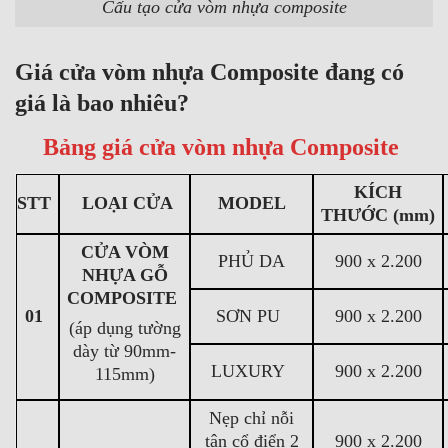
Cấu tạo cửa vòm nhựa composite
Giá cửa vòm nhựa Composite đang có
giá là bao nhiêu?
Bảng giá cửa vòm nhựa Composite
KÍCH
STT
LOẠI CỬA
MODEL
THƯỚC
(mm)
CỬA VÒM
PHỦ DA
900 x 2.200
NHỰA GỖ
COMPOSITE
01
SƠN PU
900 x 2.200
(áp dụng tường
dày từ 90mm-
LUXURY
900 x 2.200
115mm)
Nẹp chỉ nỗi
tân cổ điển 2
900 x 2.200