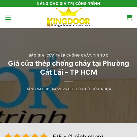
Bỏ
NÂNG CAO GIÁ TRỊ CÔNG TRÌNH
qua
nội
dung
BÁO GIÁ
,
CỬA THÉP CHỐNG CHÁY
,
TIN TỨC
Giá cửa thép chống cháy tại Phường
Cát Lái – TP HCM
ĐĂNG VÀO
09/04/2026
BỞI
CỬA GỖ CỬA NHỰA
5/5 - (1 bình chọn)