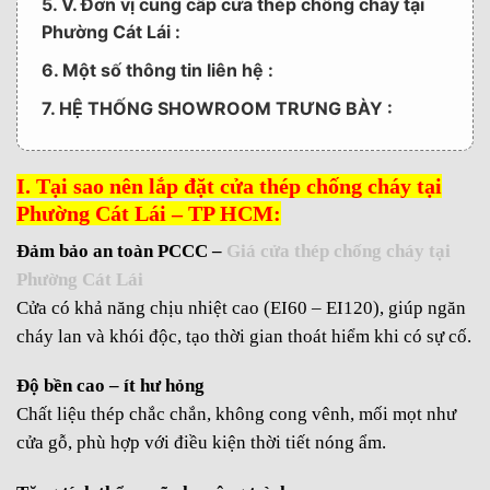
5. V. Đơn vị cung cấp cửa thép chống cháy tại
Phường Cát Lái :
6. Một số thông tin liên hệ :
7. HỆ THỐNG SHOWROOM TRƯNG BÀY :
I. Tại sao nên lắp đặt cửa thép chống cháy tại
Phường Cát Lái – TP HCM:
Đảm bảo an toàn PCCC –
Giá cửa thép chống cháy tại
Phường Cát Lái
Cửa có khả năng chịu nhiệt cao (EI60 – EI120), giúp ngăn
cháy lan và khói độc, tạo thời gian thoát hiểm khi có sự cố.
Độ bền cao – ít hư hỏng
Chất liệu thép chắc chắn, không cong vênh, mối mọt như
cửa gỗ, phù hợp với điều kiện thời tiết nóng ẩm.