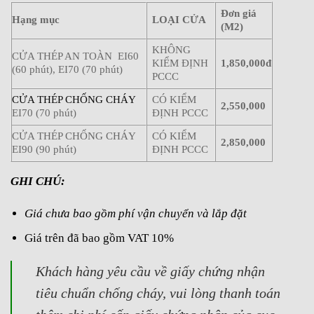
Đơn giá
Hạng mục
LOẠI CỬA
(M2)
KHÔNG
CỬA THÉP AN TOÀN EI60
KIỂM ĐỊNH
1,850,000đ
(60 phút), EI70 (70 phút)
PCCC
CỬA THÉP CHỐNG CHÁY
CÓ KIỂM
2,550,000
EI70 (70 phút)
ĐỊNH PCCC
CỬA THÉP CHỐNG CHÁY
CÓ KIỂM
2,850,000
EI90 (90 phút)
ĐỊNH PCCC
GHI CHÚ:
Giá chưa bao gồm phí vận chuyển và lắp đặt
Giá trên đã bao gồm VAT 10%
Khách hàng yêu cầu về giấy chứng nhận
tiêu chuẩn chống cháy, vui lòng thanh toán