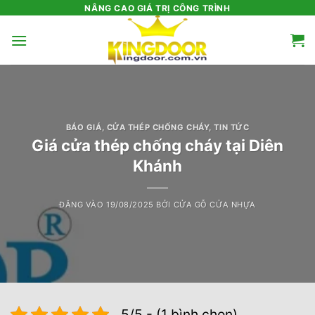
Bỏ
NÂNG CAO GIÁ TRỊ CÔNG TRÌNH
qua
nội
dung
BÁO GIÁ
,
CỬA THÉP CHỐNG CHÁY
,
TIN TỨC
Giá cửa thép chống cháy tại Diên
Khánh
ĐĂNG VÀO
19/08/2025
BỞI
CỬA GỖ CỬA NHỰA
5/5 - (1 bình chọn)