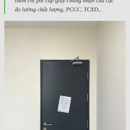
thêm chi phí cấp giấy chứng nhận của cục
đo lường chất lượng, PCCC, TCXD,..