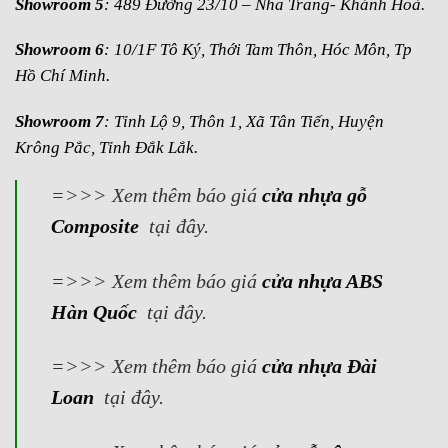
Showroom 5
: 489 Đường 23/10 – Nha Trang- Khánh Hoà.
Showroom 6
: 10/1F Tô Ký, Thới Tam Thôn, Hóc Môn, Tp
Hồ Chí Minh.
Showroom 7
: Tỉnh Lộ 9, Thôn 1, Xã Tân Tiến, Huyện
Krông Pắc, Tỉnh Đắk Lắk.
=>>> Xem thêm báo giá
cửa nhựa gỗ
Composite
tại đây.
=>>> Xem thêm báo giá
cửa nhựa ABS
Hàn Quốc
tại đây.
=>>> Xem thêm báo giá
cửa nhựa Đài
Loan
tại đây.