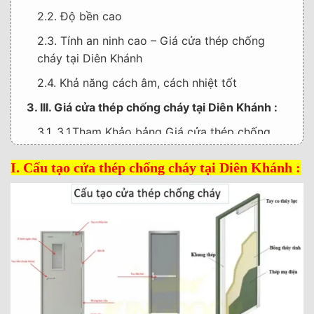
2.2. Độ bền cao
2.3. Tính an ninh cao – Giá cửa thép chống
cháy tại Diên Khánh
2.4. Khả năng cách âm, cách nhiệt tốt
3. III. Giá cửa thép chống cháy tại Diên Khánh :
3.1. 3.1.Tham Khảo bảng Giá cửa thép chống
cháy tại Diên Khánh 70P (1 cánh )
I. Cấu tạo cửa thép chống cháy tại Diên Khánh :
3.2. Bảng giá cấp giấy kiểm định cửa thép
chống cháy tại Diên Khánh :
4. Một số thông tin liên hệ :
5. HỆ THỐNG SHOWROOM TRƯNG BÀY :