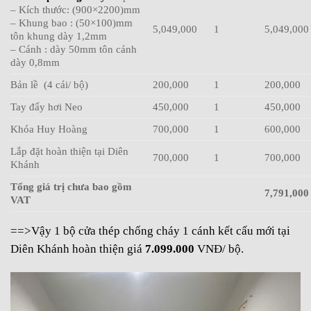
– Kích thước: (900×2200)mm
– Khung bao : (50×100)mm
5,049,000
1
5,049,000
tôn khung dày 1,2mm
– Cánh : dày 50mm tôn cánh
dày 0,8mm
Bản lề (4 cái/ bộ)
200,000
1
200,000
Tay đẩy hơi Neo
450,000
1
450,000
Khóa Huy Hoàng
700,000
1
600,000
Lắp đặt hoàn thiện tại Diên
700,000
1
700,000
Khánh
Tổng giá trị chưa bao gồm
7,791,000
VAT
==>Vậy 1 bộ cửa thép chống cháy 1 cánh kết cấu mới tại
Diên Khánh hoàn thiện giá
7.099.000
VNĐ/ bộ.