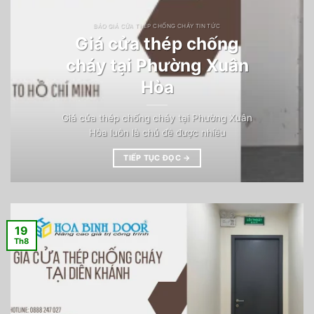
BÁO GIÁ CỬA THÉP CHỐNG CHÁY TIN TỨC
Giá cửa thép chống
cháy tại Phường Xuân
Hòa
Giá cửa thép chống cháy tại Phường Xuân
Hòa luôn là chủ đề được nhiều
TIẾP TỤC ĐỌC
→
19
Th8