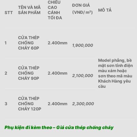
CHIỂU
ĐƠN GIÁ
TÊN VÀ MÃ
CAO
MÔ TẢ
(VNĐ/ m²)
STT
SẢN PHẨM
CÁNH
TỐI ĐA
CỬA THÉP
1
CHỐNG
2.400mm
1,900,000
CHÁY 60P
Model phẳng, bề
mặt sơn tỉnh điện
CỬA THÉP
màu xám hoặc
2
CHỐNG
2.400mm
2,100,000
sơn theo mã màu
CHÁY 90P
Khách Hàng yêu
cầu
CỬA THÉP
3
CHỐNG
2.400mm
2,300,000
CHÁY 120P
Phụ kiện đi kèm theo – Giá cửa thép chống cháy