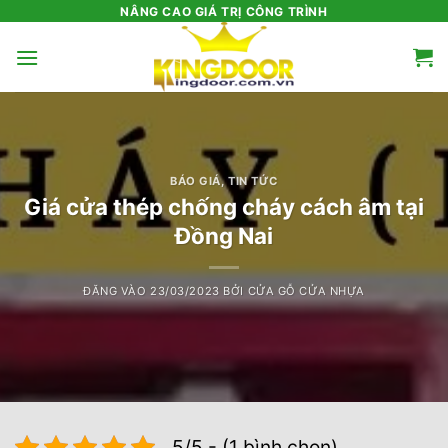
Bỏ
NÂNG CAO GIÁ TRỊ CÔNG TRÌNH
qua
nội
dung
BÁO GIÁ
,
TIN TỨC
Giá cửa thép chống cháy cách âm tại
Đồng Nai
ĐĂNG VÀO
23/03/2023
BỞI
CỬA GỖ CỬA NHỰA
5/5 - (1 bình chọn)