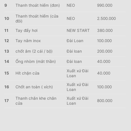
9
Thanh thoát hiểm (đơn)
NEO
990.000
Thanh thoát hiểm (cửa
10
NEO
2.500.000
đôi)
11
Tay đẩy hơi
NEW START
380.000
12
Tay nắm inox
Đài Loan
100.000
13
chốt âm (2 cái / bộ)
Đài loan
200.000
14
Ống nhòm (mắt thần)
Đài loan
40.000
Xuất xứ Đài
15
Hít chặn cửa
40.000
Loan
Xuất xứ Đài
16
Chốt an toàn ( xích)
100.000
Loan
Thanh chắn khe chân
Xuất xứ Đài
17
800.000
cửa
Loan