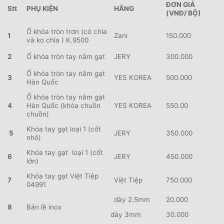
ĐƠN GIÁ
Stt
PHỤ KIỆN
HÃNG
(VNĐ/ BỘ)
Ổ khóa tròn trơn (có chìa
1
Zani
150.000
và ko chìa ) K.9500
2
Ổ khóa tròn tay nắm gạt
JERY
300.000
Ổ khóa tròn tay nắm gạt
3
YES KOREA
500.000
Hàn Quốc
Ổ khóa tròn tay nắm gạt
4
Hàn Quốc (khóa chuồn
YES KOREA
550.00
chuồn)
Khóa tay gạt loại 1 (cốt
5
JERY
350.000
nhỏ)
Khóa tay gạt loại 1 (cốt
6
JERY
450.000
lớn)
Khóa tay gạt Việt Tiệp
7
Việt Tiệp
750.000
04991
dày 2.5mm
20.000
8
Bản lề inox
dày 3mm
30.000