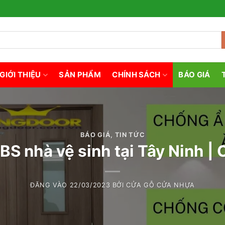
GIỚI THIỆU
SẢN PHẨM
CHÍNH SÁCH
BÁO GIÁ
BÁO GIÁ
,
TIN TỨC
S nhà vệ sinh tại Tây Ninh |
ĐĂNG VÀO
22/03/2023
BỞI
CỬA GỖ CỬA NHỰA