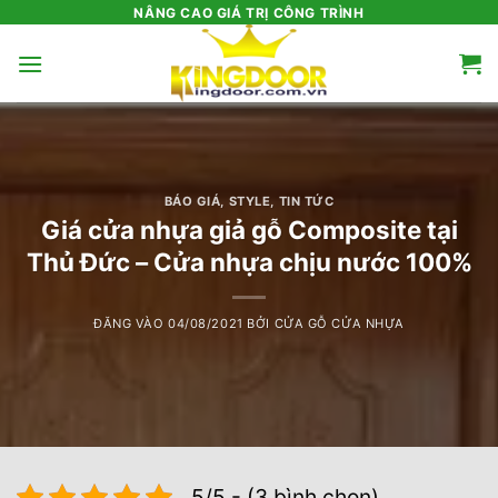
Bỏ
NÂNG CAO GIÁ TRỊ CÔNG TRÌNH
qua
nội
dung
BÁO GIÁ
,
STYLE
,
TIN TỨC
Giá cửa nhựa giả gỗ Composite tại
Thủ Đức – Cửa nhựa chịu nước 100%
ĐĂNG VÀO
04/08/2021
BỞI
CỬA GỖ CỬA NHỰA
5/5 - (3 bình chọn)