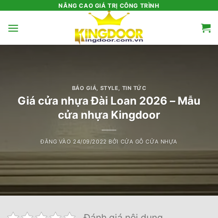
Bỏ
NÂNG CAO GIÁ TRỊ CÔNG TRÌNH
qua
nội
dung
BÁO GIÁ
,
STYLE
,
TIN TỨC
Giá cửa nhựa Đài Loan 2026 – Mẫu
cửa nhựa Kingdoor
ĐĂNG VÀO
24/09/2022
BỞI
CỬA GỖ CỬA NHỰA
Đánh giá nội dung