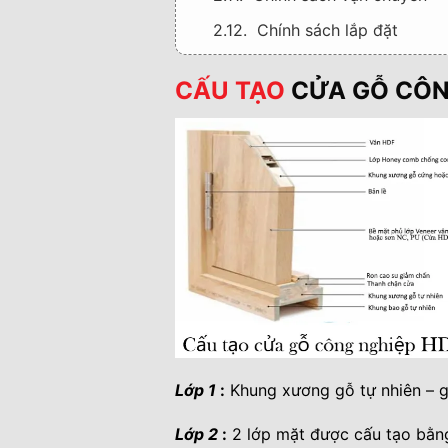
2.12. Chính sách lắp đặt
2.13. THÔNG TIN LIÊN HỆ MU
CẤU TẠO
CỬA GỖ CÔN
2.14. TIN TỨC CÁC SẢN PH
3. >>> Mời quý khách hàng xem 
Lớp 1
:
Khung xương gỗ tự nhiên – g
Lớp 2
:
2 lớp mặt được cấu tạo bằng