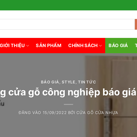
GIỚI THIỆU
SẢN PHẨM
CHÍNH SÁCH
BÁO GIÁ
BÁO GIÁ
,
STYLE
,
TIN TỨC
g cửa gỗ công nghiệp báo giá
ĐĂNG VÀO
15/09/2022
BỞI
CỬA GỖ CỬA NHỰA