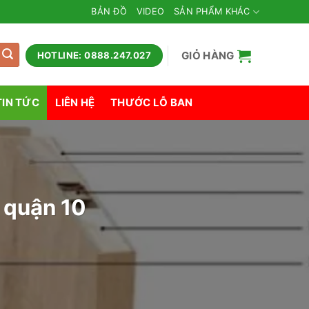
BẢN ĐỒ
VIDEO
SẢN PHẨM KHÁC
GIỎ HÀNG
HOTLINE: 0888.247.027
TIN TỨC
LIÊN HỆ
THƯỚC LỖ BAN
 quận 10