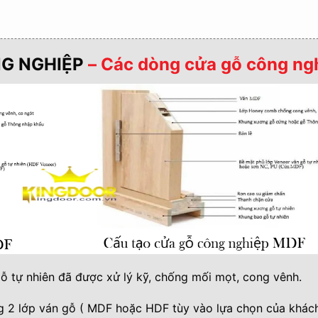
A HÀNG
G NGHIỆP
– Các dòng cửa gỗ công ng
ẨM KHÁC KHÁCH CÓ THỂ THAM KHẢO THÊM
thêm: Cửa nhựa giả vân gỗ Composite tại Biên Hòa Đồng
ỗ tự nhiên đã được xử lý kỹ, chống mối mọt, cong vênh.
 2 lớp ván gỗ ( MDF hoặc HDF tùy vào lựa chọn của khách 