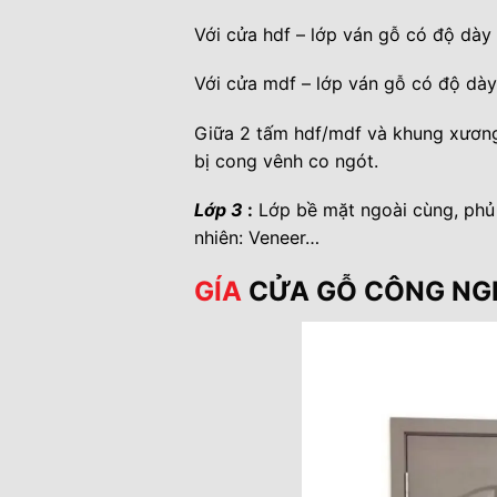
Với cửa hdf – lớp ván gỗ có độ dà
Với cửa mdf – lớp ván gỗ có độ d
Giữa 2 tấm hdf/mdf và khung xương 
bị cong vênh co ngót.
Lớp 3
:
Lớp bề mặt ngoài cùng, phủ 
nhiên: Veneer…
GÍA
CỬA GỖ CÔNG NG