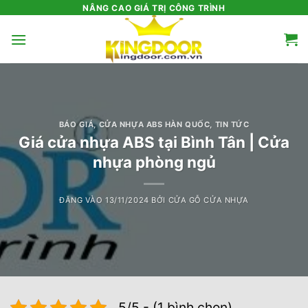
Bỏ
NÂNG CAO GIÁ TRỊ CÔNG TRÌNH
qua
nội
dung
BÁO GIÁ
,
CỬA NHỰA ABS HÀN QUỐC
,
TIN TỨC
Giá cửa nhựa ABS tại Bình Tân | Cửa
nhựa phòng ngủ
ĐĂNG VÀO
13/11/2024
BỞI
CỬA GỖ CỬA NHỰA
5/5 - (1 bình chọn)