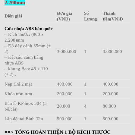
2.200mm
Đơn giá
Số
Thành
Diễn giải
(VNĐ)
Lượng
tiền(VN)Đ
Cửa nhựa ABS hàn quốc
– Kích thước: (900 x
2.200)mm
– Độ dày cánh 35mm (±
2).
3.000.000
1
3.000.000
– Kết cấu cánh bằng
nhựa ABS
– khung Bao: 45 x 110
(± 2)..
Nẹp Chỉ 2 mặt
400.000
1
400.000
Khóa tròn trơn
200.000
1
200.000
Bản lề KP Inox 304 (3
20.000
4
80.000
bộ/cái)
Lắp đặt tại Bình Tân
500.000
1
500.000
==> TỔNG HOÀN THIỆN 1 BỘ KÍCH THƯỚC