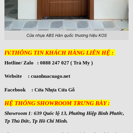
Cửa nhựa ABS Hàn quốc thương hiệu KOS
IV.THÔNG TIN KHÁCH HÀNG LIÊN HỆ :
Hotline/ Zalo : 0888 247 027 ( Trà My )
Website :
cuanhuacuago.net
Facebook :
Cửa Nhựa Cửa Gỗ
HỆ THỐNG SHOWROOM TRƯNG BÀY :
Showroom 1
:
639 Quốc lộ 13, Phường Hiệp Bình Phước,
Tp Thủ Đức, Tp Hồ Chí Minh.