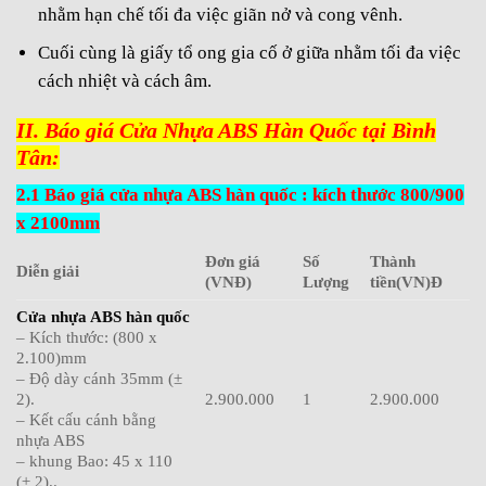
nhằm hạn chế tối đa việc giãn nở và cong vênh.
Cuối cùng là giấy tổ ong gia cố ở giữa nhằm tối đa việc
cách nhiệt và cách âm.
II. Báo giá Cửa Nhựa ABS Hàn Quốc tại Bình
Tân:
2.1 Báo giá cửa nhựa ABS hàn quốc : kích thước 800/900
x 2100mm
Đơn giá
Số
Thành
Diễn giải
(VNĐ)
Lượng
tiền(VN)Đ
Cửa nhựa ABS hàn quốc
– Kích thước: (800 x
2.100)mm
– Độ dày cánh 35mm (±
2).
2.900.000
1
2.900.000
– Kết cấu cánh bằng
nhựa ABS
– khung Bao: 45 x 110
(± 2)..