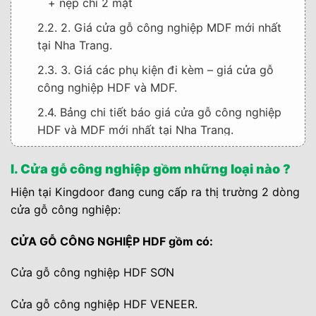
+ nẹp chỉ 2 mặt
2.2. 2. Giá cửa gỗ công nghiệp MDF mới nhất
tại Nha Trang.
2.3. 3. Giá các phụ kiện đi kèm – giá cửa gỗ
công nghiệp HDF và MDF.
2.4. Bảng chi tiết báo giá cửa gỗ công nghiệp
HDF và MDF mới nhất tại Nha Trang.
2.5. Mời quý khách hàng xem thêm báo giá các
I. Cửa gỗ công nghiệp gồm những loại nào ?
dòng cửa nhựa cửa gỗ nay mà KINGDOOR
cung cấp:
Hiện tại Kingdoor đang cung cấp ra thị trường 2 dòng
cửa gỗ công nghiệp:
3. III. Tư vấn kích thước cửa phòng ngủ – kích
thước phong thủy đẹp.
CỬA GỖ CÔNG NGHIỆP HDF gồm có:
3.1. 1. Tư vấn kích thước lỗ ban đẹp của cửa
Cửa gỗ công nghiệp HDF SƠN
HDF dành cho cửa phòng ngủ.
3.2. 2.Tư vấn kích thước lỗ ban đẹp của cửa
Cửa gỗ công nghiệp HDF VENEER.