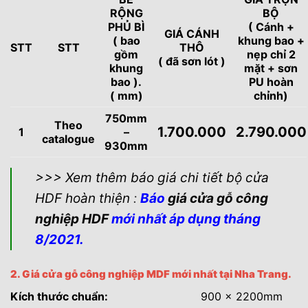
RỘNG
BỘ
PHỦ BÌ
( Cánh +
GIÁ CÁNH
( bao
khung bao +
STT
STT
THÔ
gồm
nẹp chỉ 2
( đã sơn lót )
khung
mặt + sơn
bao ).
PU hoàn
( mm)
chỉnh)
750mm
Theo
1.700.000
2.790.000
1
–
catalogue
930mm
>>> Xem thêm báo giá chi tiết bộ cửa
HDF hoàn thiện
:
Báo
giá cửa gỗ công
nghiệp HDF
mới nhất áp dụng tháng
8/2021.
2. Giá cửa gỗ công nghiệp MDF mới nhất tại Nha Trang.
Kích thước chuẩn:
900 x 2200mm