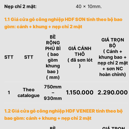
Nẹp chỉ 2 mặt:
40 x 10mm.
1.1 Giá cửa gỗ công nghiệp HDF SƠN tính theo bộ bao
gồm: cánh + khung + nẹp chỉ 2 mặt
BỀ
GIÁ TRỌN
RỘNG
BỘ
PHỦ BÌ
GIÁ CÁNH
( Cánh +
( bao
THÔ
STT
STT
khung bao +
gồm
( đã sơn lót
nẹp chỉ 2 mặt
khung
)
+ sơn NC
bao )
hoàn chỉnh)
( mm)
750mm
Theo
1.150.000
2.290.000
1
–
catalogue
930mm
1.2 Giá cửa gỗ công nghiệp HDF VENEER tính theo bộ
bao gồm: cánh + khung + nẹp chỉ 2 mặt
BỀ
GIÁ TRỌN