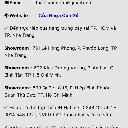
Email
thao.kingdoor@gmail.com
📧
:
Website
Cửa Nhựa Cửa Gỗ
🌏
:
✅ Đến trực tiếp cửa hàng trưng bày tại TP. HCM và
TP. Nha Trang
Showroom
: 731 Lê Hồng Phong, P. Phước Long, TP.
Nha Trang.
Showroom :
602 Kinh Dương Vương, P. An Lạc, Q.
Bình Tân, TP. Hồ Chí Minh.
Showroom :
639 Quốc Lộ 13, P. Hiệp Bình Phước,
Quận Thủ Đức, TP. Hồ Chí Minh.
✅
Hoặc liên hệ trực tiếp
📲 H
otline : 0348 101 597 –
0914 548 127 ( NVKD ) để được nhân viên tư vấn.
Kingdoor cam kết sẽ đổi trả hàng hóa với các trường