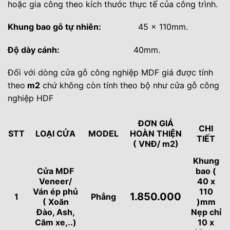
hoặc gia công theo kích thước thực tế của công trình.
Khung bao gỗ tự nhiên:
45 x 110mm.
Độ dày cánh:
40mm.
Đối với dòng cửa gỗ công nghiệp MDF giá được tính
theo
m2
chứ không còn tính theo bộ như cửa gỗ công
nghiệp HDF
ĐƠN GIÁ
CHI
STT
LOẠI CỬA
MODEL
HOÀN THIỆN
TIẾT
( VNĐ/ m2)
Khung
Cửa MDF
bao (
Veneer/
40 x
Ván ép phủ
110
1.850.000
1
Phẳng
( Xoăn
)mm
Đào, Ash,
Nẹp chỉ
Căm xe,..)
10 x