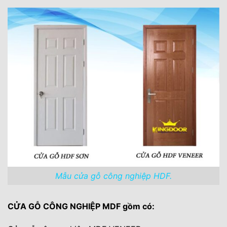
MDF – giá cửa gỗ công nghiệp HDF và MDF.
3.3. – Kích thước phong thủy cửa phòng (lỗ
ban đẹp) của cửa MDF : khung bao : ( 45 x 110
)mm
4. IV. Tìm hiểu thêm về dòng cửa gỗ công
nghiệp.
4.1. 1. Cấu tạo cửa gỗ công nghiệp – giá cửa gỗ
công nghiệp HDF và MDF.
4.2. 2. Những ưu điểm nổi bật mà dòng cửa
này mang lại cho quý khách hàng.
5. Vậy tại sao nên chọn cửa nhựa gỗ công
nghiệp tại KINGDOOR.
Mẫu cửa gỗ công nghiệp HDF.
5.1. >>> Mời quý khách hàng xem thêm: Top
99+ mẫu cửa nhựa cửa gỗ được khách hàng
CỬA GỖ CÔNG NGHIỆP MDF gồm có:
lựa chọn cho cửa phòng và nhà vệ sinh.