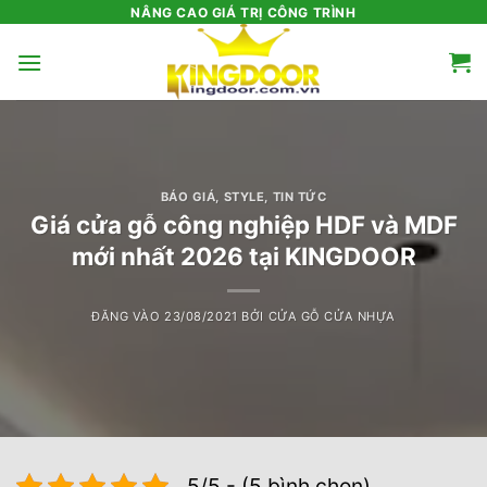
Bỏ
NÂNG CAO GIÁ TRỊ CÔNG TRÌNH
qua
nội
dung
BÁO GIÁ
,
STYLE
,
TIN TỨC
Giá cửa gỗ công nghiệp HDF và MDF
mới nhất 2026 tại KINGDOOR
ĐĂNG VÀO
23/08/2021
BỞI
CỬA GỖ CỬA NHỰA
5/5 - (5 bình chọn)