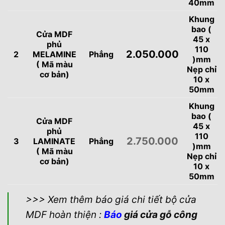
40mm
Khung
bao (
Cửa MDF
45 x
phủ
110
2.050.000
2
MELAMINE
Phẳng
)mm
( Mã màu
Nẹp chỉ
cơ bản)
10 x
50mm
Khung
bao (
Cửa MDF
45 x
phủ
110
2.750.000
3
LAMINATE
Phẳng
)mm
( Mã màu
Nẹp chỉ
cơ bản)
10 x
50mm
>>> Xem thêm báo giá chi tiết bộ cửa
MDF hoàn thiện :
Báo
giá cửa gỗ công