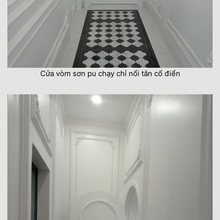
Cửa vòm sơn pu chạy chỉ nổi tân cổ điển