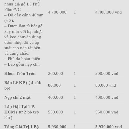
nhựa giả gỗ L5 Phủ
FlimPVC
4.700.000
1
4.400.000 vnđ
– Độ dày cánh 40mm
(± 2).
– Được làm từ bột gỗ
xay mịn với hạt nhựa
và keo chuyên dụng
dưới nhiệt độ và áp
suất cao nên rất bền
và cứng chắc.
– Phủ da hoàn thiện.
– Bao gồm nẹp chỉ.
Khóa Tròn Trơn
200.000
1
200.000 vnđ
Bản Lề KP ( ( 4 cái/
80.000
1
80.000 vnđ
bộ)
Nẹp chỉ 2 mặt
400.000
1
400.000 vnđ
Lắp Đặt Tại TP.
HCM ( từ 2 bộ trở
550.000
1
550.000 vnđ
lên )
Tổng Giá Trị 1 Bộ
5.930.000
1
5.930.000 vnđ