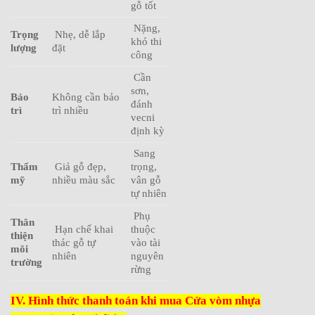
gỗ tốt
Nặng,
Trọng
Nhẹ, dễ lắp
khó thi
lượng
đặt
công
Cần
sơn,
Bảo
Không cần bảo
đánh
trì
trì nhiều
vecni
định kỳ
Sang
Thẩm
Giả gỗ đẹp,
trọng,
mỹ
nhiều màu sắc
vân gỗ
tự nhiên
Phụ
Thân
Hạn chế khai
thuộc
thiện
thác gỗ tự
vào tài
môi
nhiên
nguyên
trường
rừng
IV. Hình thức thanh toán khi mua Cửa vòm nhựa