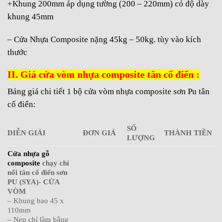
+Khung 200mm áp dụng tường (200 – 220mm) có độ dày
khung 45mm
– Cửa Nhựa Composite nặng 45kg – 50kg. tùy vào kích
thước
II. Giá cửa vòm nhựa composite tân cổ điển :
Bảng giá chi tiết 1 bộ cửa vòm nhựa composite sơn Pu tân
cổ điển:
SỐ
DIỄN GIẢI
ĐƠN GIÁ
THÀNH TIỀN
LƯỢNG
Cửa nhựa gỗ
composite
chạy chỉ
nổi tân cổ điển sơn
PU (SYA)- CỬA
VÒM
– Khung bao 45 x
110mm
– Nẹp chỉ làm bằng