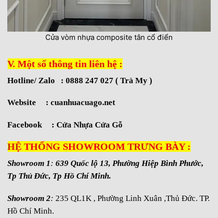
Cửa vòm nhựa composite tân cổ điển
V. Một số thông tin liên hệ :
Hotline/ Zalo : 0888 247 027 ( Trà My )
Website :
cuanhuacuago.net
Facebook :
Cửa Nhựa Cửa Gỗ
HỆ THỐNG SHOWROOM TRƯNG BÀY :
Showroom 1
:
639 Quốc lộ 13, Phường Hiệp Bình Phước,
Tp Thủ Đức, Tp Hồ Chí Minh.
Showroom 2
:
235 QL1K , Phường Linh Xuân ,Thủ Đức. TP.
Hồ Chí Minh.