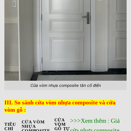
Cửa vòm nhựa composite tân cổ điển
III. So sánh cửa vòm nhựa composite và cửa
vòm gỗ :
>>>Xem thêm :
Giá
CỬA
CỬA VÒM
TIÊU
VÒM
NHỰA
CHÍ
GỖ TỰ
cửa nhựa composite
COMPOSITE