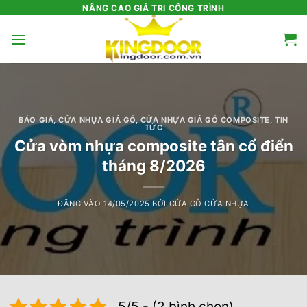
Bỏ
NÂNG CAO GIÁ TRỊ CÔNG TRÌNH
qua
nội
dung
BÁO GIÁ
,
CỬA NHỰA GIẢ GỖ
,
CỬA NHỰA GIẢ GỖ COMPOSITE
,
TIN
TỨC
Cửa vòm nhựa composite tân cổ điển
tháng 8/2026
ĐĂNG VÀO
14/05/2025
BỞI
CỬA GỖ CỬA NHỰA
5/5 - (2 bình chọn)