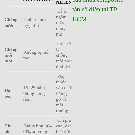
NHIÊN
tân cổ điển tại TP
Dễ bị
ngấm
HCM
Chống
Chống nước
nước,
nước
tuyệt đối
mục,
nứt
Cần xử
Chống
lý
Không bị mối
mối
chống
mọt
mọt
mối mọt
định kỳ
Phụ
thuộc
15–25 năm,
vào chất
Độ
không cong
lượng
bền
vênh
gỗ và
môi
trường
Chi phí
Chi
Giá rẻ hơn 30–
cao, đặc
phí
50% so với gỗ
biệt với