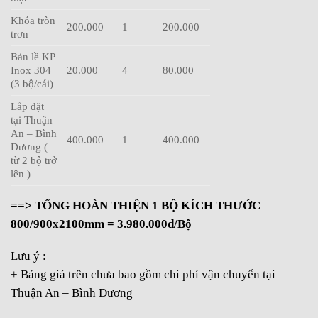
Khóa tròn
200.000
1
200.000
trơn
Bản lề KP
Inox 304
20.000
4
80.000
(3 bộ/cái)
Lắp đặt
tại Thuận
An – Bình
400.000
1
400.000
Dương (
từ 2 bộ trở
lên )
==> TỔNG HOÀN THIỆN 1 BỘ KÍCH THƯỚC
800/900x2100mm = 3.980.000đ/Bộ
Lưu ý :
+ Bảng giá trên chưa bao gồm chi phí vận chuyển tại
Thuận An – Bình Dương