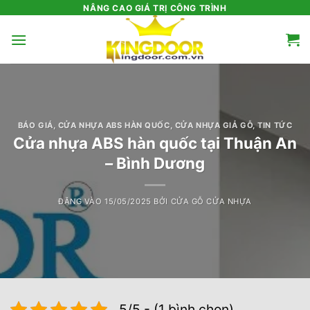
Bỏ
NÂNG CAO GIÁ TRỊ CÔNG TRÌNH
qua
nội
dung
BÁO GIÁ
,
CỬA NHỰA ABS HÀN QUỐC
,
CỬA NHỰA GIẢ GỖ
,
TIN TỨC
Cửa nhựa ABS hàn quốc tại Thuận An
– Bình Dương
ĐĂNG VÀO
15/05/2025
BỞI
CỬA GỖ CỬA NHỰA
5/5 - (1 bình chọn)