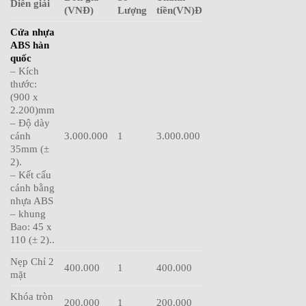
Diễn giải
(VNĐ)
Lượng
tiền(VN)Đ
Cửa nhựa
ABS hàn
quốc
– Kích
thước:
(900 x
2.200)mm
– Độ dày
cánh
3.000.000
1
3.000.000
35mm (±
2).
– Kết cấu
cánh bằng
nhựa ABS
– khung
Bao: 45 x
110 (± 2)..
Nẹp Chỉ 2
400.000
1
400.000
mặt
Khóa tròn
200.000
1
200.000