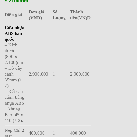
x 2100mm
Đơn giá
Số
Thành
Diễn giải
(VNĐ)
Lượng
tiền(VN)Đ
Cửa nhựa
ABS hàn
quốc
– Kích
thước:
(800 x
2.100)mm
– Độ dày
cánh
2.900.000
1
2.900.000
35mm (±
2).
– Kết cấu
cánh bằng
nhựa ABS
– khung
Bao: 45 x
110 (± 2)..
Nẹp Chỉ 2
400.000
1
400.000
mặt