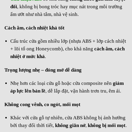
đối
, không bị bong tróc hay mục nát trong môi trường
ẩm ướt như nhà tắm, nhà vệ sinh.
Cách âm, cách nhiệt khá tốt
Cấu trúc cửa gồm nhiều lớp (nhựa ABS + lớp cách nhiệt
+ lõi tổ ong Honeycomb), cho khả năng
cách âm, cách
nhiệt ở mức khá
.
Trọng lượng nhẹ – đóng mở dễ dàng
Nhẹ hơn các loại cửa gỗ hoặc cửa composite nên
giảm
áp lực lên bản lề
, dễ lắp đặt, vận hành trơn tru, êm ái.
Không cong vênh, co ngót, mối mọt
Khác với cửa gỗ tự nhiên, cửa ABS không bị ảnh hưởng
bởi thay đổi thời tiết,
không giãn nở
,
không bị mối mọt
.