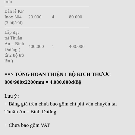
trơn
Bản lề KP
Inox 304
20.000
4
80.000
(3 bộ/cái)
Lắp đặt
tại Thuận
An – Bình
400.000
1
400.000
Dương (
từ 2 bộ trở
lên )
==> TỔNG HOÀN THIỆN 1 BỘ KÍCH THƯỚC
800/900x2200mm = 4.080.000đ/Bộ
Lưu ý :
+ Bảng giá trên chưa bao gồm chi phí vận chuyển tại
Thuận An – Bình Dương
+ Chưa bao gồm VAT