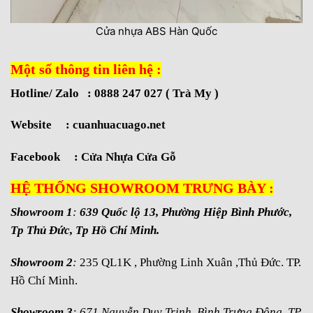
Cửa nhựa ABS Hàn Quốc
Một số thông tin liên hệ :
Hotline/ Zalo : 0888 247 027 ( Trà My )
Website :
cuanhuacuago.net
Facebook :
Cửa Nhựa Cửa Gỗ
HỆ THỐNG SHOWROOM TRƯNG BÀY :
Showroom 1
:
639 Quốc lộ 13, Phường Hiệp Bình Phước,
Tp Thủ Đức, Tp Hồ Chí Minh.
Showroom 2
:
235 QL1K , Phường Linh Xuân ,Thủ Đức. TP.
Hồ Chí Minh.
Showroom 3
: 671 Nguyễn Duy Trinh, Bình Trưng Đông, TP.