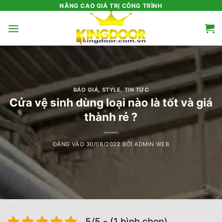
Bỏ
NÂNG CAO GIÁ TRỊ CÔNG TRÌNH
qua
nội
dung
BÁO GIÁ
,
STYLE
,
TIN TỨC
Cửa vệ sinh dùng loại nào là tốt và giá
thành rẻ ?
ĐĂNG VÀO
30/08/2022
BỞI
ADMIN WEB
5/5 - (1 bình chọn)