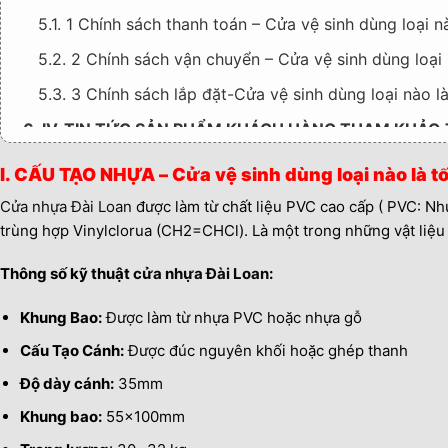
5.1. 1 Chính sách thanh toán – Cửa vệ sinh dùng loại nà
5.2. 2 Chính sách vận chuyển – Cửa vệ sinh dùng loại n
5.3. 3 Chính sách lắp đặt-Cửa vệ sinh dùng loại nào là
6. IV. TIN TỨC SẢN PHẨM KHÁCH HÀNG THAM KHẢ
6.1. >>> Mời quý khách hàng xem thêm: Cửa nhựa giả
I. CẤU TẠO NHỰA – Cửa vệ sinh dùng loại nào là tốt
Cửa nhựa Đài Loan
được làm từ chất liệu PVC cao cấp ( PVC: Nhự
trùng hợp Vinylclorua (CH2=CHCl). Là một trong những vật liệu 
Thông số kỹ thuật
cửa nhựa Đài Loan
:
Khung Bao:
Được làm từ nhựa PVC hoặc nhựa gỗ
Cấu Tạo Cánh:
Được đúc nguyên khối hoặc ghép thanh
Độ dày cánh:
35mm
Khung bao:
55x100mm