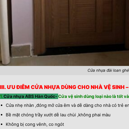
Cửa nhựa đài loan gh
III. ƯU ĐIÊM CỬA NHỰA DÙNG CHO NHÀ VỆ SINH – Cử
1.
Cửa nhựa ABS Hàn Quốc-
Cửa vệ sinh dùng loại nào là tốt và
Cửa nhẹ nhàn ,đóng mở cửa êm và dễ dàng cho nhà có trẻ em
Bề mặt chóng trầy xướt dễ lau chùi ,không phai màu
Không bị cong vênh, co ngót