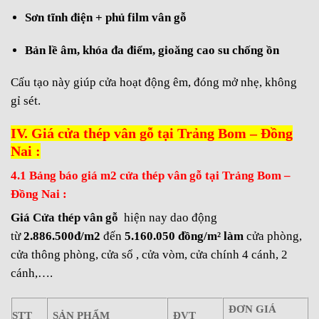
Sơn tĩnh điện + phủ film vân gỗ
Bản lề âm, khóa đa điểm, gioăng cao su chống ồn
Cấu tạo này giúp cửa hoạt động êm, đóng mở nhẹ, không
gỉ sét.
IV. Giá cửa thép vân gỗ tại Trảng Bom – Đồng
Nai :
4.1 Bảng báo giá m2 cửa thép vân gỗ tại Trảng Bom –
Đồng Nai :
Giá
Cửa thép vân gỗ
hiện nay dao động
từ
2.886.500
đ/m2
đến
5.160.050
đồng/m² làm
cửa phòng,
cửa thông phòng, cửa sổ , cửa vòm, cửa chính 4 cánh, 2
cánh,….
ĐƠN GIÁ
STT
SẢN PHẨM
ĐVT