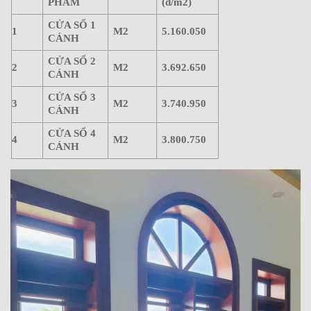
PHẨM
(đ/m2)
CỬA SỔ 1
1
M2
5.160.050
CÁNH
CỬA SỔ 2
2
M2
3.692.650
CÁNH
CỬA SỔ 3
3
M2
3.740.950
CÁNH
CỬA SỔ 4
4
M2
3.800.750
CÁNH