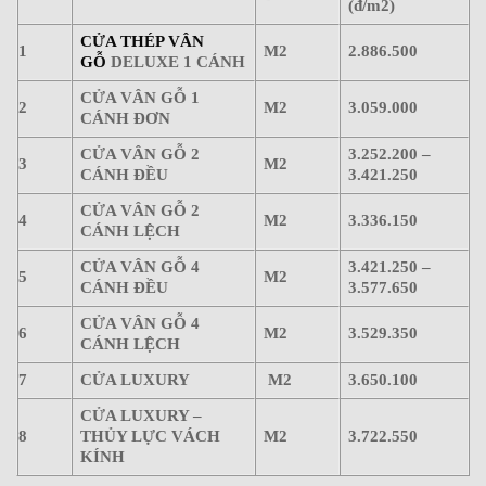
(đ/m2)
CỬA THÉP VÂN
1
M2
2.886.500
GỖ
DELUXE 1 CÁNH
CỬA VÂN GỖ 1
2
M2
3.059.000
CÁNH ĐƠN
CỬA VÂN GỖ 2
3.252.200 –
3
M2
CÁNH ĐỀU
3.421.250
CỬA VÂN GỖ 2
4
M2
3.336.150
CÁNH LỆCH
CỬA VÂN GỖ 4
3.421.250 –
5
M2
CÁNH ĐỀU
3.577.650
CỬA VÂN GỖ 4
6
M2
3.529.350
CÁNH LỆCH
7
CỬA LUXURY
M2
3.650.100
CỬA LUXURY –
8
THỦY LỰC VÁCH
M2
3.722.550
KÍNH