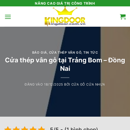
Bỏ
NÂNG CAO GIÁ TRỊ CÔNG TRÌNH
qua
nội
dung
BÁO GIÁ
,
CỬA THÉP VÂN GỖ
,
TIN TỨC
Cửa thép vân gỗ tại Trảng Bom – Đồng
Nai
ĐĂNG VÀO
18/12/2025
BỞI
CỬA GỖ CỬA NHỰA
5/5 - (1 bình chọn)