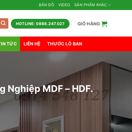
BẢN ĐỒ
VIDEO
SẢN PHẨM KHÁC
GIỎ HÀNG
HOTLINE: 0888.247.027
TIN TỨC
LIÊN HỆ
THƯỚC LỖ BAN
g Nghiệp MDF – HDF.