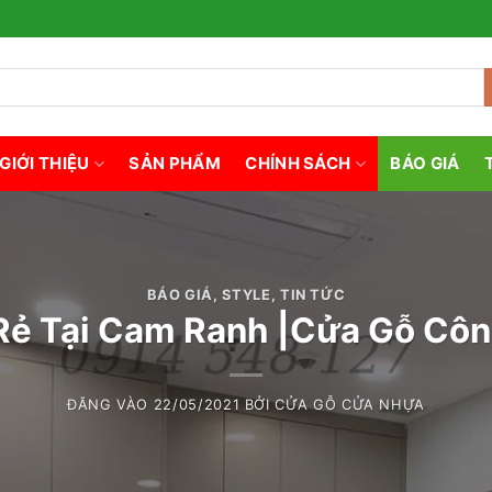
GIỚI THIỆU
SẢN PHẨM
CHÍNH SÁCH
BÁO GIÁ
BÁO GIÁ
,
STYLE
,
TIN TỨC
Rẻ Tại Cam Ranh |Cửa Gỗ Côn
ĐĂNG VÀO
22/05/2021
BỞI
CỬA GỖ CỬA NHỰA