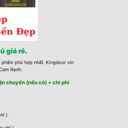
 giá rẻ.
 phẩm phù hợp nhất. Kingdoor xin
 Cam Ranh.
vận chuyển (nếu có) + chi phí
ỉ ).
 chỉ ).