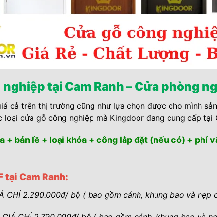
ng nghiệp tại Cam Ranh – Cửa phòng ngủ
á cả trên thị trường cũng như lựa chọn được cho mình sản
ác loại cửa gỗ công nghiệp mà Kingdoor đang cung cấp tại
a + bản lề + loại khóa + công lắp đặt (nếu có) + phí 
F tại Cam Ranh:
Á CHỈ 2.290.000đ/ bộ ( bao gồm cánh, khung bao và nẹp ch
 GIÁ CHỈ 2.790.000đ/ bộ ( bao gồm cánh, khung bao và nẹp