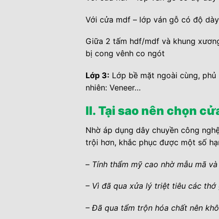
Với cửa mdf – lớp ván gỗ có độ d
Giữa 2 tấm hdf/mdf và khung xương 
bị cong vênh co ngót
Lớp 3:
Lớp bề mặt ngoài cùng, phủ l
nhiên: Veneer…
II. Tại sao nên chọn c
Nhờ áp dụng dây chuyền công nghệ 
trội hơn, khắc phục được một số hạ
–
Tính thẩm mỹ cao nhờ mẫu mã và 
– Vì đã qua xửa lý triệt tiêu các th
– Đã qua tẩm trộn hóa chất nên kh