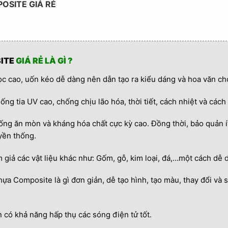
OSITE GIÁ RẺ
ITE
GIÁ RẺ LÀ GÌ ?
c cao, uốn kéo dễ dàng nên dẫn tạo ra kiểu dáng và hoa văn ch
ng tia UV cao, chống chịu lão hóa, thời tiết, cách nhiệt và cách 
ng ăn mòn và kháng hóa chất cực kỳ cao. Đồng thời, bảo quản í
yền thống.
giả các vật liệu khác như: Gốm, gỗ, kim loại, đá,…một cách dễ 
nhựa Composite là gì đơn giản, dễ tạo hình, tạo màu, thay đổi và
 có khả năng hấp thụ các sóng điện tử tốt.