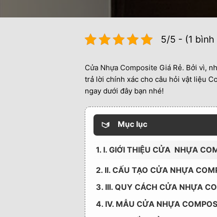
5/5 - (1 bình
Cửa Nhựa Composite
Giá Rẻ. Bởi vì, n
trả lời chính xác cho câu hỏi vật liệu
ngay dưới đây bạn nhé!
Mục lục
1. I. GIỚI THIỆU CỬA NHỰA COM
2. II. CẤU TẠO CỬA NHỰA COM
3. III. QUY CÁCH CỬA NHỰA C
4. IV. MẪU CỬA NHỰA COMPOSI