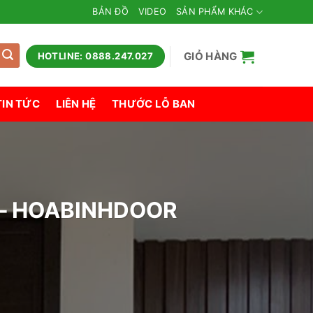
BẢN ĐỒ
VIDEO
SẢN PHẨM KHÁC
GIỎ HÀNG
HOTLINE: 0888.247.027
TIN TỨC
LIÊN HỆ
THƯỚC LỖ BAN
 – HOABINHDOOR