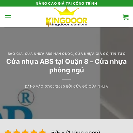
Bỏ
NÂNG CAO GIÁ TRỊ CÔNG TRÌNH
qua
nội
dung
BÁO GIÁ
,
CỬA NHỰA ABS HÀN QUỐC
,
CỬA NHỰA GIẢ GỖ
,
TIN TỨC
Cửa nhựa ABS tại Quận 8 – Cửa nhựa
phòng ngủ
ĐĂNG VÀO
07/06/2025
BỞI
CỬA GỖ CỬA NHỰA
5/5 - (1 bình chọn)