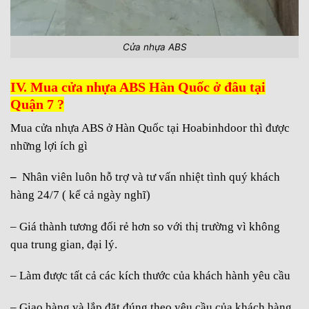
Cửa nhựa ABS
IV. Mua cửa nhựa ABS Hàn Quốc ở đâu tại
Quận 7 ?
Mua cửa nhựa ABS ở Hàn Quốc tại Hoabinhdoor thì được
những lợi ích gì
–
Nhân viên luôn hỗ trợ và tư vấn nhiệt tình quý khách
hàng 24/7 ( kể cả ngày nghĩ)
– G
iá thành tương đối rẻ hơn so với thị trường vì không
qua trung gian, đại lý.
– L
àm được tất cả các kích thước của khách hành yêu cầu
– G
iao hàng và lắp đặt đúng theo yêu cầu của khách hàng