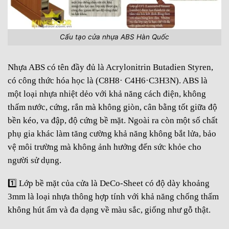
Cấu tạo cửa nhựa ABS Hàn Quốc
Nhựa ABS có tên đầy đủ là Acrylonitrin Butadien Styren,
có công thức hóa học là (C8H8· C4H6·C3H3N). ABS là
một loại nhựa nhiệt dẻo với khả năng cách điện, không
thấm nước, cứng, rắn mà không giòn, cân bằng tốt giữa độ
bền kéo, va đập, độ cứng bề mặt. Ngoài ra còn một số chất
phụ gia khác làm tăng cường khả năng không bắt lửa, bảo
vệ môi trường mà không ảnh hưởng đến sức khỏe cho
người sử dụng.
1️⃣
Lớp bề mặt của cửa là DeCo-Sheet có độ dày khoảng
3mm là loại nhựa thông hợp tính với khả năng chống thấm
không hút ẩm và đa dạng về màu sắc, giống như gỗ thật.