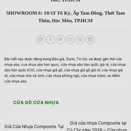
SHOWROOM 6: 10/1F Tô Ký, Ấp Tam Đông, Thới Tam
Thôn, Hóc Môn, TP.HCM
Bài viết này được đăng trong
Báo giá
,
Style
,
Tin tức
và được gắn thẻ
cửa
nhựa abs
,
cua nhua abs han quoc
,
cửa nhựa abs hàn quốc giá rẻ
,
cửa nhựa
abs hàn quốc KOS
,
cửa nhựa giả gỗ
,
cửa nhựa giả gỗ giá rẻ
,
cửa nhựa giá
rẻ
,
cửa nhựa nhà vệ sinh
,
cửa nhựa phòng ngủ
,
cửa nhựa toilet
,
ưu điểm
cửa nhựa abs
.
CỬA GỖ CỬA NHỰA
Giá cửa nhựa Composite tại
Giá Cửa Nhựa Composite Tại
Củ Chi năm 2026 – Cửa nhựa