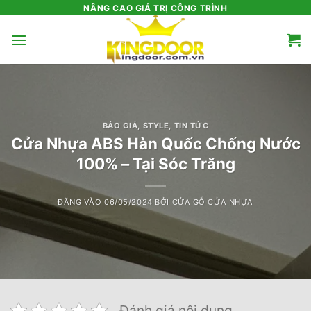
Bỏ
NÂNG CAO GIÁ TRỊ CÔNG TRÌNH
qua
nội
dung
BÁO GIÁ
,
STYLE
,
TIN TỨC
Cửa Nhựa ABS Hàn Quốc Chống Nước
100% – Tại Sóc Trăng
ĐĂNG VÀO
06/05/2024
BỞI
CỬA GỖ CỬA NHỰA
Đánh giá nội dung