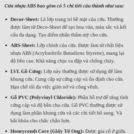
Cửa nhựa ABS bao gồm có 5 chi tiết cấu thành như sau:
Decor-Sheet:
Là lớp trang trí bề mặt của cửa. Thường
được làm từ Deco-Sheet để tạo hoa văn, màu sắc và kết
cấu đa dạng. Tạo điểm nhấn thẩm mỹ cho cửa.
ABS-Sheet:
Lớp chính của cửa. Được làm từ chất liệu
nhựa ABS (Acrylonitrile Butadiene Styrene), mang lại
độ bền cao. Khả năng chịu va đập và chống cháy.
LVL Gỗ Cứng:
Lớp này thường được sử dụng để làm
khung cửa. Cung cấp sự cứng cáp và ổn định cho cửa.
Hạn chế tối đa việc giãn nở và công vênh.
Gỗ PVC (Polyvinyl Chloride):
Phần hỗ trợ để tăng tính
cứng cáp và độ bền cho cửa. Gỗ PVC thường được sử
dụng làm phần khung cửa và các chi tiết bổ sung. Và
bắt khóa cho chắc chắn hơn.
Honeycomb Core (Giấy Tổ Ong):
Được gia cố ở giữa.