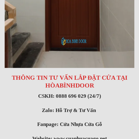
THÔNG TIN TƯ VẤN LẮP ĐẶT CỬA TẠI
HÒABÌNHDOOR
CSKH: 0888 696 029 (24/7)
Zalo:
Hỗ Trợ & Tư Vấn
Fanpage:
Cửa Nhựa Cửa Gỗ
Website:
www.cuanhuacuago.net