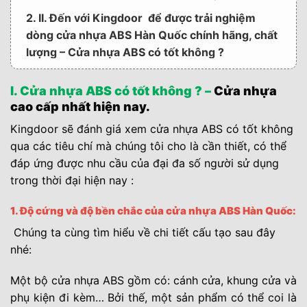
2. II. Đến với Kingdoor để được trải nghiệm
dòng cửa nhựa ABS Hàn Quốc chính hãng, chất
lượng – Cửa nhựa ABS có tốt không ?
3. III. Mời quý khách hàng tham khảo thêm các
I. Cửa nhựa ABS có tốt không ? –
Cửa nhựa
báo giá các dòng cửa cao cấp khác của công ty
cao cấp nhất hiện nay.
Kingdoor :
Kingdoor sẽ đánh giá xem cửa nhựa ABS có tốt không
qua các tiêu chí mà chúng tôi cho là cần thiết, có thể
đáp ứng được nhu cầu của đại đa số người sử dụng
trong thời đại hiện nay :
1. Độ cứng và độ bền chắc của cửa nhựa ABS Hàn Quốc:
Chúng ta cùng tìm hiểu về chi tiết cấu tạo sau đây
nhé:
Một bộ cửa nhựa ABS gồm có: cánh cửa, khung cửa và
phụ kiện đi kèm… Bởi thế, một sản phẩm có thể coi là