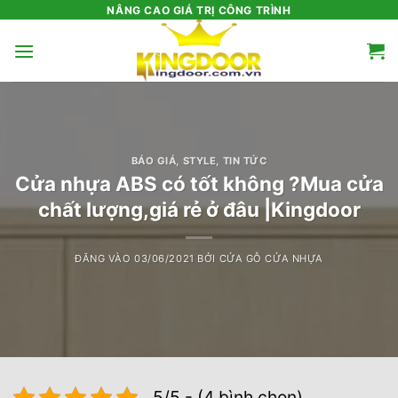
Bỏ
NÂNG CAO GIÁ TRỊ CÔNG TRÌNH
qua
nội
dung
BÁO GIÁ
,
STYLE
,
TIN TỨC
Cửa nhựa ABS có tốt không ?Mua cửa
chất lượng,giá rẻ ở đâu |Kingdoor
ĐĂNG VÀO
03/06/2021
BỞI
CỬA GỖ CỬA NHỰA
5/5 - (4 bình chọn)