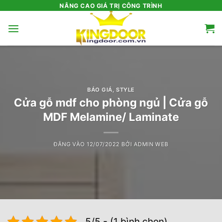
Bỏ
NÂNG CAO GIÁ TRỊ CÔNG TRÌNH
qua
nội
dung
BÁO GIÁ
,
STYLE
Cửa gỗ mdf cho phòng ngủ | Cửa gỗ
MDF Melamine/ Laminate
ĐĂNG VÀO
12/07/2022
BỞI
ADMIN WEB
5/5 - (1 bình chọn)