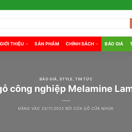
GIỚI THIỆU
SẢN PHẨM
CHÍNH SÁCH
BÁO GIÁ
BÁO GIÁ
,
STYLE
,
TIN TỨC
gỗ công nghiệp Melamine Lam
ĐĂNG VÀO
23/11/2022
BỞI
CỬA GỖ CỬA NHỰA