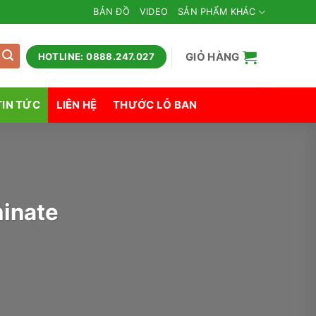
BẢN ĐỒ
VIDEO
SẢN PHẨM KHÁC
GIỎ HÀNG
HOTLINE: 0888.247.027
TIN TỨC
LIÊN HỆ
THƯỚC LỖ BAN
inate