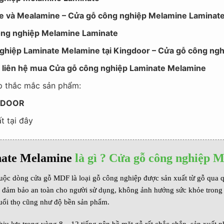
te và Mealamine – Cửa gỗ công nghiệp Melamine Laminat
công nghiệp Melamine Laminate
nghiệp Laminate Melamine tại Kingdoor – Cửa gỗ công n
tin liên hệ mua Cửa gỗ công nghiệp Laminate Melamine
đáp thắc mắc sản phẩm:
GDOOR
ất tại đây
ate
Melamine
là gì ? Cửa gỗ công nghiệp
c dòng cửa gỗ MDF là loại gỗ công nghiệp được sản xuất từ gỗ qua quá
 đảm bảo an toàn cho người sử dụng, không ảnh hưởng sức khỏe trong t
uổi thọ cũng như độ bền sản phẩm.
u lực trong vòng 8 – 12 tiếng nên bề mặt gỗ rất chắc chắn, sản xuất nha