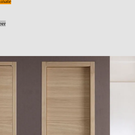
inate
eer