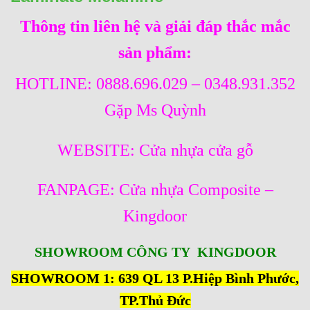
Thông tin liên hệ và giải đáp thắc mắc
sản phẩm:
HOTLINE: 0888.696.029 – 0348.931.352
Gặp Ms Quỳnh
WEBSITE:
Cửa nhựa cửa gỗ
FANPAGE:
Cửa nhựa Composite –
Kingdoor
SHOWROOM CÔNG TY KINGDOOR
SHOWROOM 1: 639 QL 13 P.Hiệp Bình Phước,
TP.Thủ Đức