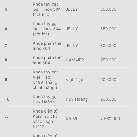
Khóa tay gạt
5
loại 1 inox 304
JELLY
550.000
(cốt nhỏ)
Khóa tay gạt
6
loại 1 inox 304
JELLY
650.000
(cốt lớn)
Khoá phân thể
7
JELLY
800.000
Inox 304
Khoá phân thể
8
HAMMER
950.000
Inox 304
Khoá tay gạt
Việt Tiệp
9
Việt Tiệp
900.000
04991 (hàng
chính hãng )
Khoá tay gạt
10
Huy Hoàng
900.000
Huy Hoàng
Khoá điện tử
Kaimi sd cho
11
KAIMI
2.580.000
khách sạn
HL112
Khoá điện tử