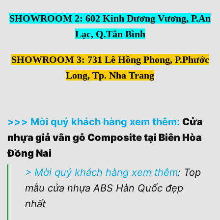
SHOWROOM 2: 602 Kinh Dương Vương, P.An
Lạc, Q.Tân Bình
SHOWROOM 3: 731 Lê Hồng Phong, P.Phước
Long, Tp. Nha Trang
>>> Mời quý khách hàng xem thêm:
Cửa
nhựa giả vân gỗ Composite tại Biên Hòa
Đồng Nai
> Mời quý khách hàng xem thêm
:
Top
mẫu cửa nhựa ABS Hàn Quốc đẹp
nhất