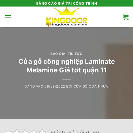
Bỏ
NÂNG CAO GIÁ TRỊ CÔNG TRÌNH
qua
nội
dung
BÁO GIÁ
,
TIN TỨC
Cửa gỗ công nghiệp Laminate
Melamine Giá tốt quận 11
ĐĂNG VÀO
08/09/2022
BỞI
CỬA GỖ CỬA NHỰA
Đánh giá nội dung