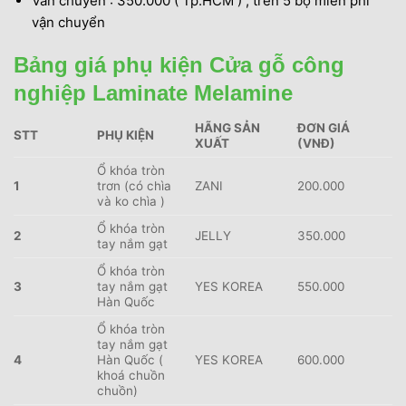
Vẫn chuyển : 350.000 ( Tp.HCM ) , trên 5 bộ miễn phí
vận chuyển
Bảng giá phụ kiện Cửa gỗ công
nghiệp Laminate Melamine
HÃNG SẢN
ĐƠN GIÁ
STT
PHỤ KIỆN
XUẤT
(VNĐ)
Ổ khóa tròn
1
trơn (có chìa
ZANI
200.000
và ko chìa )
Ổ khóa tròn
2
JELLY
350.000
tay nắm gạt
Ổ khóa tròn
3
tay nắm gạt
YES KOREA
550.000
Hàn Quốc
Ổ khóa tròn
tay nắm gạt
4
H
àn Quốc (
YES KOREA
600.000
khoá chuồn
chuồn)