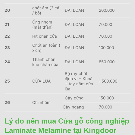
chốt âm (2 cái
20
ĐÀI LOAN
200.000
/ bộ)
Ống nhòm
21
ĐÀI LOAN
70.000
(mắt thần)
22
Hít chặn cửa
ĐÀI LOAN
70.000
Chốt an toàn (
23
ĐÀI LOAN
100.000
xích)
Thanh chắn
24
ĐÀI LOAN
850.000
khe chân cửa
Bộ ray chốt
định vị + Khoá
25
CỬA LÙA
1.500.000
+ tay nắm cửa
lùa
Cây đứng
150.000
26
Chỉ nhôm
Cây ngang
70.000
Lý do nên mua Cửa gỗ công nghiệp
Laminate Melamine tại Kingdoor