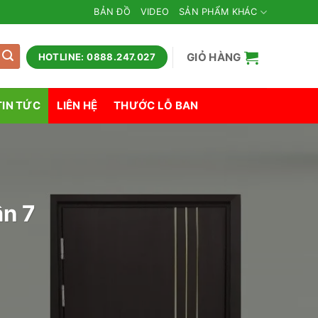
BẢN ĐỒ
VIDEO
SẢN PHẨM KHÁC
GIỎ HÀNG
HOTLINE: 0888.247.027
TIN TỨC
LIÊN HỆ
THƯỚC LỖ BAN
ận 7