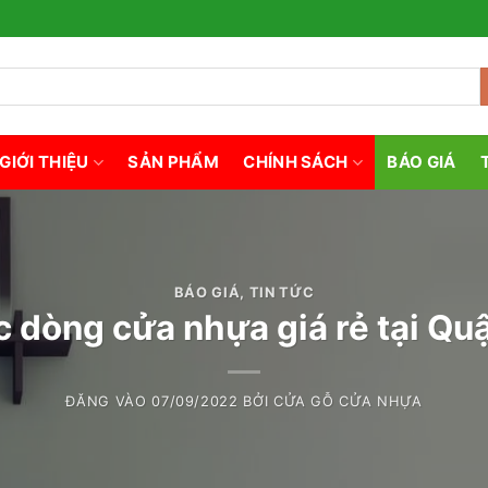
GIỚI THIỆU
SẢN PHẨM
CHÍNH SÁCH
BÁO GIÁ
BÁO GIÁ
,
TIN TỨC
 dòng cửa nhựa giá rẻ tại Qu
ĐĂNG VÀO
07/09/2022
BỞI
CỬA GỖ CỬA NHỰA