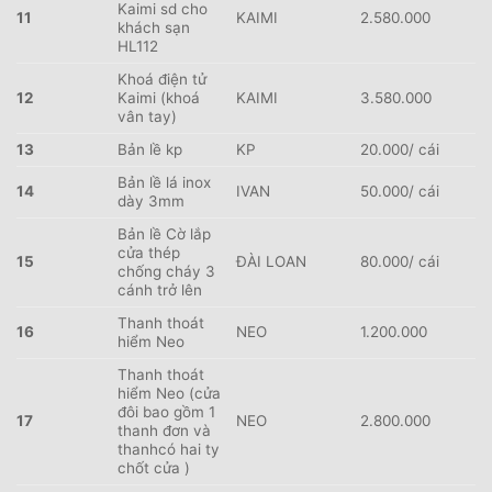
Kaimi sd cho
11
KAIMI
2.580.000
khách sạn
HL112
Khoá điện tử
12
Kaimi (khoá
KAIMI
3.580.000
vân tay)
13
Bản lề kp
KP
20.000/ cái
Bản lề lá inox
14
IVAN
50.000/ cái
dày 3mm
Bản lề Cờ lắp
cửa thép
15
ĐÀI LOAN
80.000/ cái
chống cháy 3
cánh trở lên
Thanh thoát
16
NEO
1.200.000
hiểm Neo
Thanh thoát
hiểm Neo (cửa
đôi bao gồm 1
17
NEO
2.800.000
thanh đơn và
thanhcó hai ty
chốt cửa )