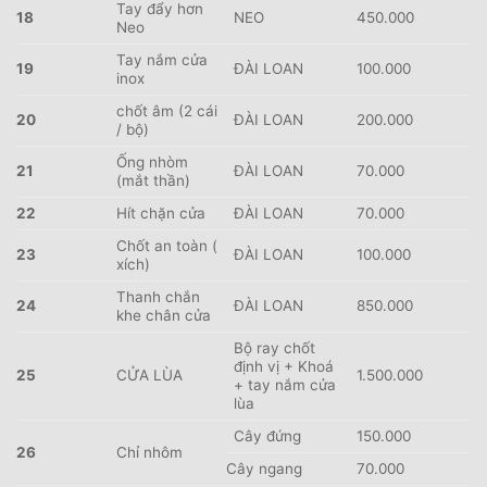
Tay đẩy hơn
18
NEO
450.000
Neo
Tay nắm cửa
19
ĐÀI LOAN
100.000
inox
chốt âm (2 cái
20
ĐÀI LOAN
200.000
/ bộ)
Ống nhòm
21
ĐÀI LOAN
70.000
(mắt thần)
22
Hít chặn cửa
ĐÀI LOAN
70.000
Chốt an toàn (
23
ĐÀI LOAN
100.000
xích)
Thanh chắn
24
ĐÀI LOAN
850.000
khe chân cửa
Bộ ray chốt
định vị + Khoá
25
CỬA LÙA
1.500.000
+ tay nắm cửa
lùa
Cây đứng
150.000
26
Chỉ nhôm
Cây ngang
70.000