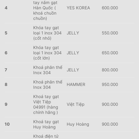
tay nắm gạt
4
H
àn Quốc (
YES KOREA
600.000
khoá chuồn
chuồn)
Khóa tay gạt
5
loại 1 inox 304
JELLY
550.000
(cốt nhỏ)
Khóa tay gạt
6
loại 1 inox 304
JELLY
650.000
(cốt lớn)
Khoá phân thể
7
JELLY
800.000
Inox 304
Khoá phân thể
8
HAMMER
950.000
Inox 304
Khoá tay gạt
Việt Tiệp
9
Việt Tiệp
900.000
04991 (hàng
chính hãng )
Khoá tay gạt
10
Huy Hoàng
900.000
Huy Hoàng
Khoá điện tử