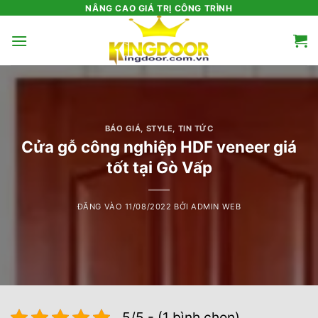
Bỏ
NÂNG CAO GIÁ TRỊ CÔNG TRÌNH
qua
nội
dung
BÁO GIÁ
,
STYLE
,
TIN TỨC
Cửa gỗ công nghiệp HDF veneer giá
tốt tại Gò Vấp
ĐĂNG VÀO
11/08/2022
BỞI
ADMIN WEB
5/5 - (1 bình chọn)