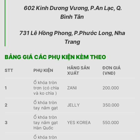
602 Kinh Dương Vương, P.An Lạc, Q.
Bình Tân
731 Lê Hồng Phong, P.Phước Long, Nha
Trang
BẢNG GIÁ CÁC PHỤ KIỆN KÈM THEO
HÃNG SẢN
ĐƠN GIÁ
STT
PHỤ KIỆN
XUẤT
(VNĐ)
Ổ khóa tròn
1
trơn (có chìa
ZANI
200.000
và ko chìa )
Ổ khóa tròn
2
JELLY
350.000
tay nắm gạt
Ổ khóa tròn
3
tay nắm gạt
YES KOREA
550.000
Hàn Quốc
Ổ khóa tròn