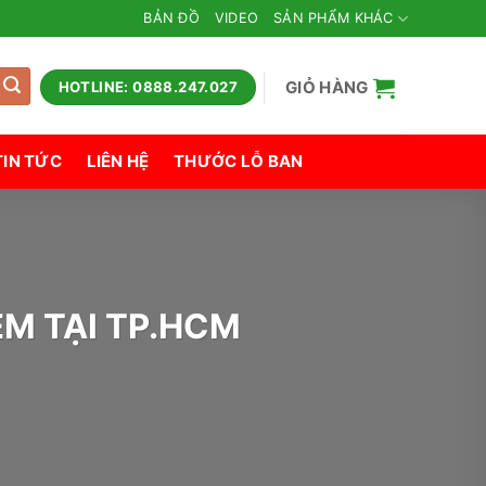
BẢN ĐỒ
VIDEO
SẢN PHẨM KHÁC
GIỎ HÀNG
HOTLINE: 0888.247.027
TIN TỨC
LIÊN HỆ
THƯỚC LỖ BAN
M TẠI TP.HCM