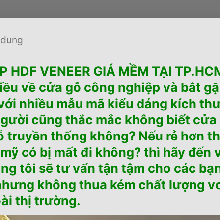
 dung
 HDF VENEER GIÁ MỀM TẠI TP.HCM.
iều về cửa gỗ công nghiệp và bắt g
 với nhiều mẫu mã kiểu dáng kích th
 người cũng thắc mắc không biết cửa
 truyền thống không? Nếu rẻ hơn th
mỹ có bị mất đi không? thì hãy đế
ung tôi sẽ tư vấn tận tậm cho các bạ
nhưng không thua kém chất lượng v
i thị trường.