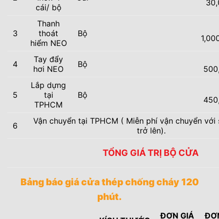
30,
cái/ bộ
Thanh
3
thoát
Bộ
1,00
hiểm NEO
Tay đẩy
4
Bộ
hơi NEO
500
Lắp dựng
5
tại
Bộ
450
TPHCM
Vận chuyển tại TPHCM ( Miễn phí vận chuyển với 
6
trở lên).
TỔNG GIÁ TRỊ BỘ CỬA
Bảng báo giá cửa thép chống cháy 120
phút.
ĐƠN GIÁ
ĐƠ