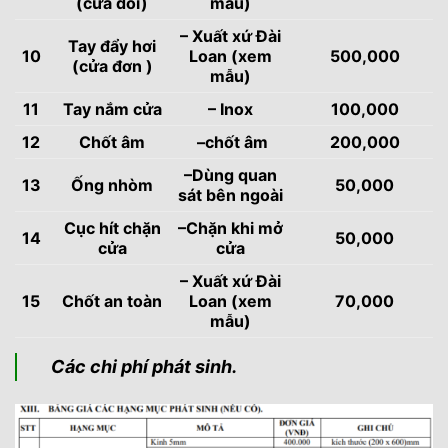
(cửa đôi)
mẫu)
– Xuất xứ Đài
Tay đẩy hơi
10
Loan (xem
500,000
(cửa đơn )
mẫu)
11
Tay nắm cửa
– Inox
100,000
12
Chốt âm
–chốt âm
200,000
–Dùng quan
13
Ống nhòm
50,000
sát bên ngoài
Cục hít chặn
–Chặn khi mở
14
50,000
cửa
cửa
– Xuất xứ Đài
15
Chốt an toàn
Loan (xem
70,000
mẫu)
Các chi phí phát sinh.