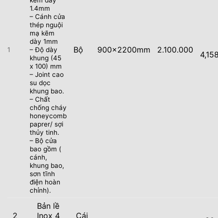
1.4mm
– Cánh cửa
thép nguội
mạ kẽm
dày 1mm
Bộ
900x2200mm
2.100.000
1
– Độ dày
4,15
khung (45
x 100) mm
– Joint cao
su dọc
khung bao.
– Chất
chống cháy
honeycomb
paprer/ sợi
thủy tinh.
– Bộ cửa
bao gồm (
cánh,
khung bao,
sơn tĩnh
điện hoàn
chỉnh).
Bản lề
2
Inox 4
Cái