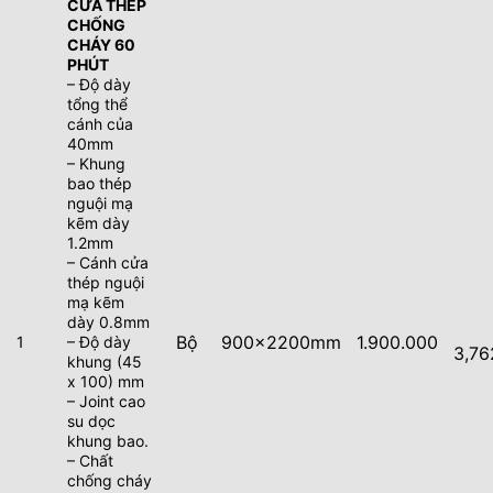
CỬA THÉP
CHỐNG
CHÁY 60
PHÚT
– Độ dày
tổng thể
cánh của
40mm
– Khung
bao thép
nguội mạ
kẽm dày
1.2mm
– Cánh cửa
thép nguội
mạ kẽm
dày 0.8mm
Bộ
900x2200mm
1.900.000
1
– Độ dày
3,76
khung (45
x 100) mm
– Joint cao
su dọc
khung bao.
– Chất
chống cháy