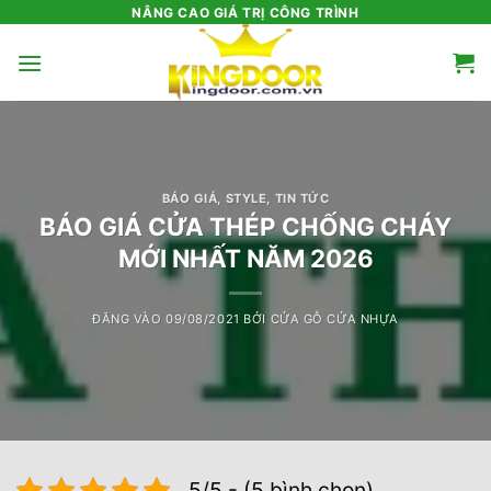
Bỏ
NÂNG CAO GIÁ TRỊ CÔNG TRÌNH
qua
nội
dung
BÁO GIÁ
,
STYLE
,
TIN TỨC
BÁO GIÁ CỬA THÉP CHỐNG CHÁY
MỚI NHẤT NĂM 2026
ĐĂNG VÀO
09/08/2021
BỞI
CỬA GỖ CỬA NHỰA
5/5 - (5 bình chọn)