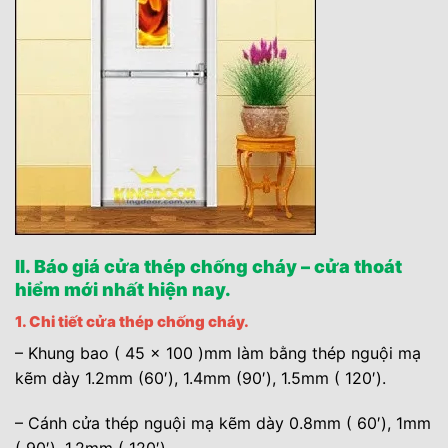
5.1. >>> Mời quý khách hàng xem thêm: Top
mẫu cửa gỗ đẹp ưa chuộng nhất hiện nay.
II. Báo giá cửa thép chống cháy – cửa thoát
hiểm mới nhất hiện nay.
1. Chi tiết cửa thép chống cháy.
– Khung bao ( 45 x 100 )mm làm bằng thép nguội mạ
kẽm dày 1.2mm (60′), 1.4mm (90′), 1.5mm ( 120′).
– Cánh cửa thép nguội mạ kẽm dày 0.8mm ( 60′), 1mm
( 90′), 1.2mm ( 120′).