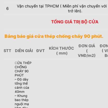
Vận chuyển tại TPHCM ( Miễn phí vận chuyển với
6
trở lên).
TỔNG GIÁ TRỊ BỘ CỬA
Bảng báo giá cửa thép chống cháy 90 phút.
ĐƠN GIÁ
ĐƠN
KÍCH THƯỚC
STT
DIỄN GIẢI
ĐVT
(
( V
( mm)
VNĐ/m2)
B
C
ỬA THÉP
CHỐNG
CHÁY 90
PHÚT
– Độ dày
tổng thể
cánh của
40mm
– Khung
bao thép
nguội mạ
kẽm dày