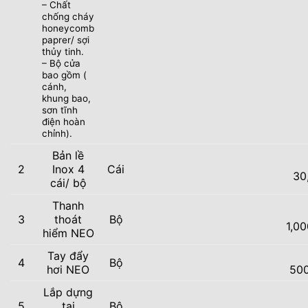
– Chất
chống cháy
honeycomb
paprer/ sợi
thủy tinh.
– Bộ cửa
bao gồm (
cánh,
khung bao,
sơn tĩnh
điện hoàn
chỉnh).
Bản lề
2
Inox 4
Cái
30
cái/ bộ
Thanh
3
thoát
Bộ
1,0
hiểm NEO
Tay đẩy
4
Bộ
hơi NEO
50
Lắp dựng
5
tại
Bộ