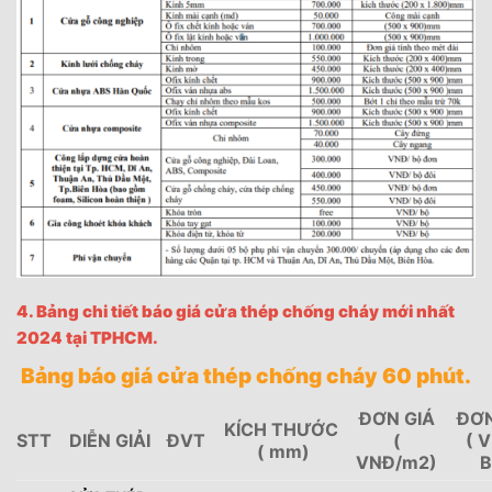
4. Bảng chi tiết báo giá cửa thép chống cháy mới nhất
2024 tại TPHCM.
Bảng báo giá cửa thép chống cháy 60 phút.
ĐƠN GIÁ
ĐƠN
KÍCH THƯỚC
STT
DIỄN GIẢI
ĐVT
(
( 
( mm)
VNĐ/m2)
B