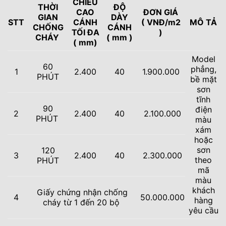
CHIỀU
THỜI
ĐỘ
CAO
ĐƠN GIÁ
GIAN
DÀY
STT
CÁNH
( VNĐ/m2
MÔ TẢ
CHỐNG
CÁNH
TỐI ĐA
)
CHÁY
( mm )
( mm)
Model
60
phẳng,
1
2.400
40
1.900.000
PHÚT
bề mặt
sơn
tĩnh
90
điện
2
2.400
40
2.100.000
PHÚT
màu
xám
hoặc
sơn
120
3
2.400
40
2.300.000
theo
PHÚT
mã
màu
khách
Giấy chứng nhận chống
4
50.000.000
hàng
cháy từ 1 đến 20 bộ
yêu cầu