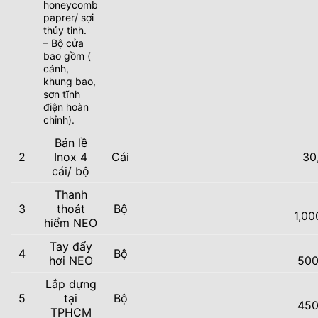
honeycomb
paprer/ sợi
thủy tinh.
– Bộ cửa
bao gồm (
cánh,
khung bao,
sơn tĩnh
điện hoàn
chỉnh).
Bản lề
2
Inox 4
Cái
30
cái/ bộ
Thanh
3
thoát
Bộ
1,00
hiểm NEO
Tay đẩy
4
Bộ
hơi NEO
500
Lắp dựng
5
tại
Bộ
450
TPHCM