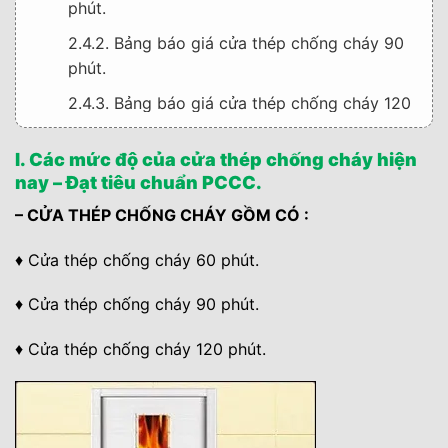
phút.
2.4.2. Bảng báo giá cửa thép chống cháy 90
phút.
2.4.3. Bảng báo giá cửa thép chống cháy 120
phút.
I. Các mức độ của cửa thép chống cháy hiện
2.5. Mời quý khách hàng tham khảo thêm các
nay – Đạt tiêu chuẩn PCCC.
báo giá các dòng cửa nhựa cửa gỗ khác của
công ty Kingdoor :
– CỬA THÉP CHỐNG CHÁY GỒM CÓ :
3. Lý do nên sử dụng cửa thép chống cháy.
♦ Cửa thép chống cháy 60 phút.
3.1. Không có vết nứt, đảm bảo độ kín khít.
♦ Cửa thép chống cháy 90 phút.
3.2. Đảm bảo an toàn tính mạng
♦ Cửa thép chống cháy 120 phút.
4. Vậy tại sao nên chọn cửa chống cháy tại
KINGDOOR.
5. Một số mẫu cửa thép chống cháy mà
KINGDOOR thi công lắp dựng hoàn thiện.