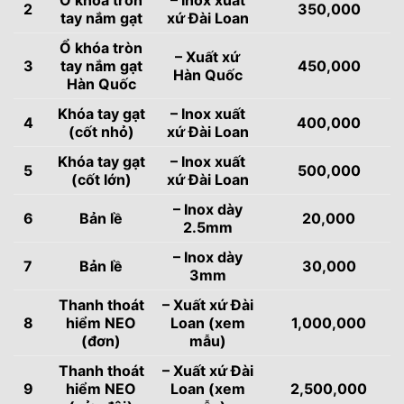
2
350,000
tay nắm gạt
xứ Đài Loan
Ổ khóa tròn
– Xuất xứ
3
tay nắm gạt
450,000
Hàn Quốc
Hàn Quốc
Khóa tay gạt
– Inox xuất
4
400,000
(cốt nhỏ)
xứ Đài Loan
Khóa tay gạt
– Inox xuất
5
500,000
(cốt lớn)
xứ Đài Loan
– Inox dày
6
Bản lề
20,000
2.5mm
– Inox dày
7
Bản lề
30,000
3mm
Thanh thoát
– Xuất xứ Đài
8
hiểm NEO
Loan (xem
1,000,000
(đơn)
mẫu)
Thanh thoát
– Xuất xứ Đài
9
hiểm NEO
Loan (xem
2,500,000