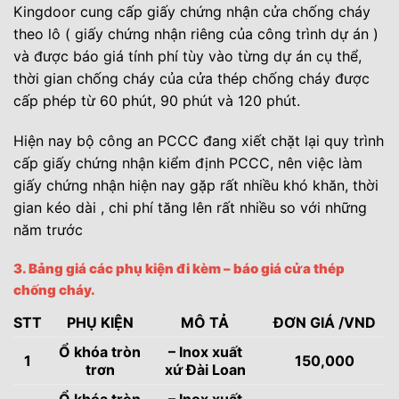
Kingdoor cung cấp giấy chứng nhận cửa chống cháy
theo lô ( giấy chứng nhận riêng của công trình dự án )
và được báo giá tính phí tùy vào từng dự án cụ thể,
thời gian chống cháy của cửa thép chống cháy được
cấp phép từ 60 phút, 90 phút và 120 phút.
Hiện nay bộ công an PCCC đang xiết chặt lại quy trình
cấp giấy chứng nhận kiểm định PCCC, nên việc làm
giấy chứng nhận hiện nay gặp rất nhiều khó khăn, thời
gian kéo dài , chi phí tăng lên rất nhiều so với những
năm trước
3. Bảng giá các phụ kiện đi kèm – báo giá cửa thép
chống cháy.
STT
PHỤ KIỆN
MÔ TẢ
ĐƠN GIÁ /VND
Ổ khóa tròn
– Inox xuất
1
150,000
trơn
xứ Đài Loan
Ổ khóa tròn
– Inox xuất