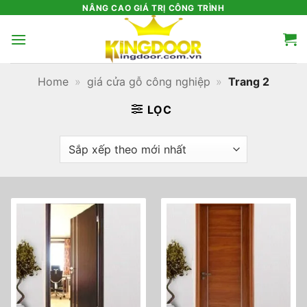
Bỏ
NÂNG CAO GIÁ TRỊ CÔNG TRÌNH
qua
nội
dung
Home
»
giá cửa gỗ công nghiệp
»
Trang 2
LỌC