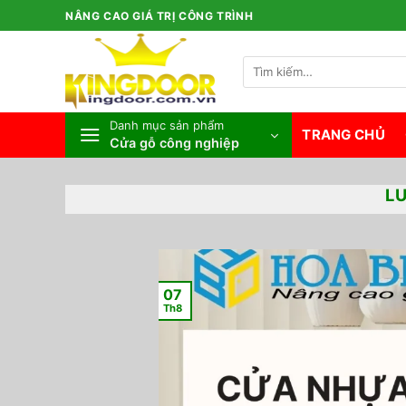
Bỏ
NÂNG CAO GIÁ TRỊ CÔNG TRÌNH
qua
nội
Tìm
dung
kiếm:
Danh mục sản phẩm
TRANG CHỦ
Cửa gỗ công nghiệp
L
07
Th8