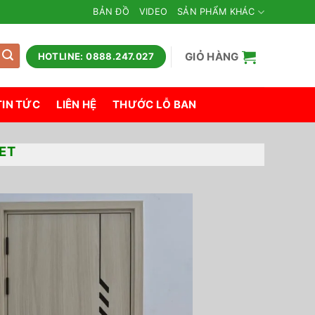
BẢN ĐỒ
VIDEO
SẢN PHẨM KHÁC
GIỎ HÀNG
HOTLINE: 0888.247.027
TIN TỨC
LIÊN HỆ
THƯỚC LỖ BAN
ET