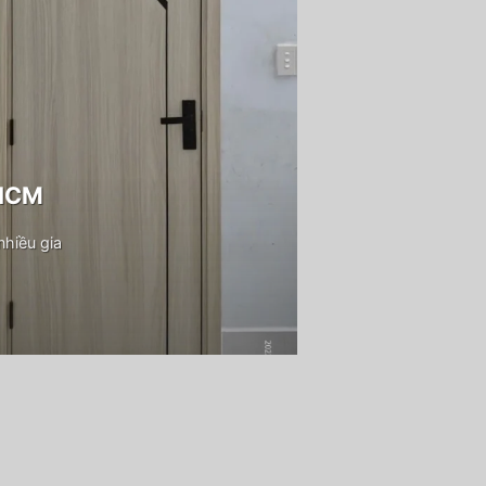
PHCM
hiều gia