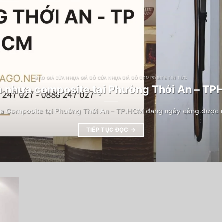
BÁO GIÁ CỬA NHỰA GIẢ GỖ CỬA NHỰA GIẢ GỖ COMPOSITE TIN TỨC
 nhựa composite tại Phường Thới An – T
a Composite tại Phường Thới An – TP.HCM đang ngày càng được n
TIẾP TỤC ĐỌC
→