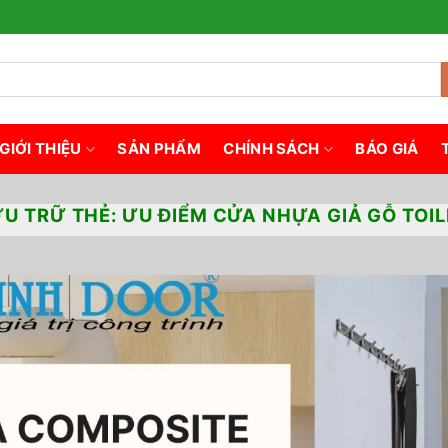
GIỚI THIỆU
SẢN PHẨM
CHÍNH SÁCH
BÁO GIÁ
ƯU TRỮ THẺ:
ƯU ĐIỂM CỬA NHỰA GIẢ GỖ TOIL