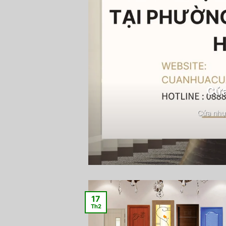
Cửa
Cửa nhự
17
Th2