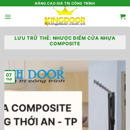
Bỏ
NÂNG CAO GIÁ TRỊ CÔNG TRÌNH
qua
nội
dung
LƯU TRỮ THẺ:
NHƯỢC ĐIỂM CỬA NHỰA
COMPOSITE
07
Th8