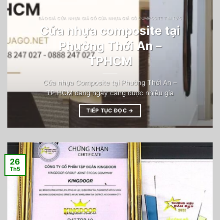
BÁO GIÁ CỬA NHỰA GIẢ GỖ CỬA NHỰA GIẢ GỖ COMPOSITE TIN TỨC
Cửa nhựa composite tại
Phường Thới An –
TPHCM
Cửa nhựa Composite tại Phường Thới An –
TP.HCM đang ngày càng được nhiều gia
TIẾP TỤC ĐỌC
→
26
Th5