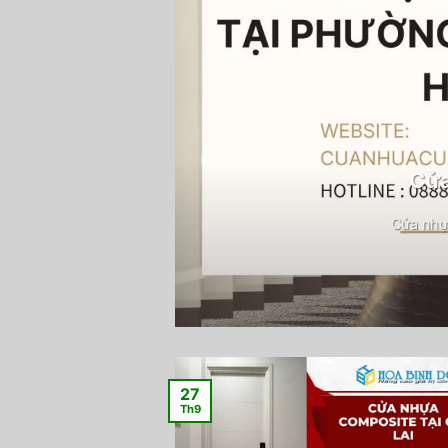
Cửa
Cửa nhự
27
Th9