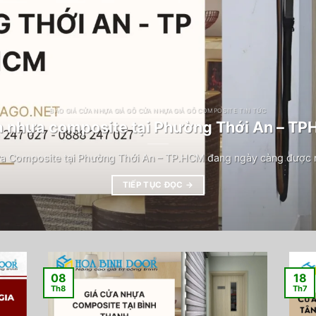
BÁO GIÁ CỬA NHỰA GIẢ GỖ CỬA NHỰA GIẢ GỖ COMPOSITE TIN TỨC
 nhựa composite tại Phường Thới An – T
a Composite tại Phường Thới An – TP.HCM đang ngày càng được n
TIẾP TỤC ĐỌC
→
08
18
Th8
Th7