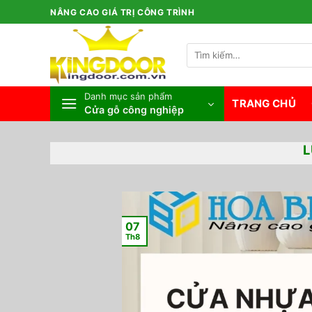
Bỏ
NÂNG CAO GIÁ TRỊ CÔNG TRÌNH
qua
nội
Tìm
dung
kiếm:
Danh mục sản phẩm
TRANG CHỦ
Cửa gỗ công nghiệp
L
07
Th8