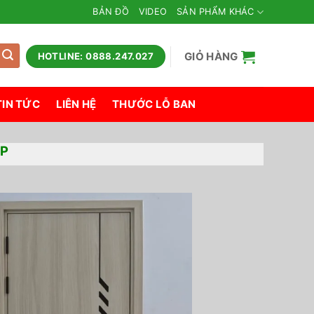
BẢN ĐỒ
VIDEO
SẢN PHẨM KHÁC
GIỎ HÀNG
HOTLINE: 0888.247.027
TIN TỨC
LIÊN HỆ
THƯỚC LỖ BAN
ẸP