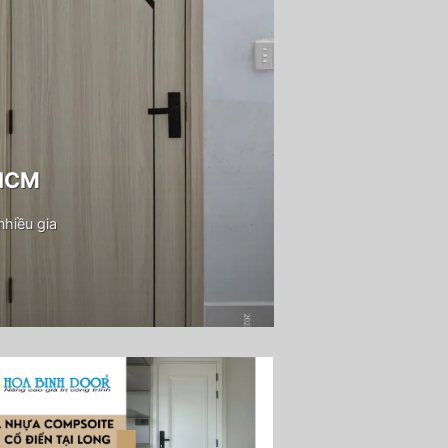
PHCM
hiều gia