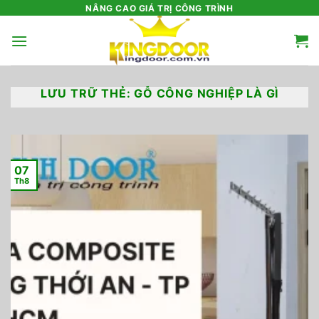
Bỏ
NÂNG CAO GIÁ TRỊ CÔNG TRÌNH
qua
nội
dung
LƯU TRỮ THẺ:
GỖ CÔNG NGHIỆP LÀ GÌ
07
Th8