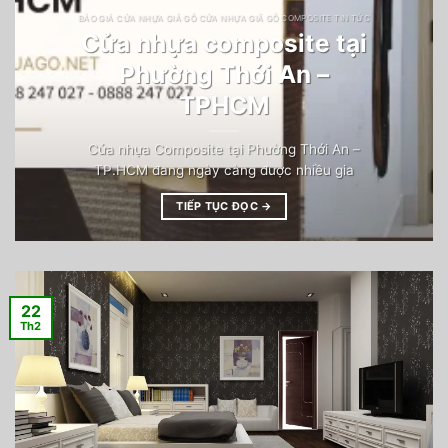
BÁO GIÁ CỬA NHỰA GIẢ GỖ CỬA NHỰA GIẢ GỖ COMPOSITE TIN TỨC
Cửa nhựa composite tại
Phường Thới An –
TPHCM
Cửa nhựa Composite tại Phường Thới An –
TP.HCM đang ngày càng được nhiều gia
TIẾP TỤC ĐỌC
→
22
Th2