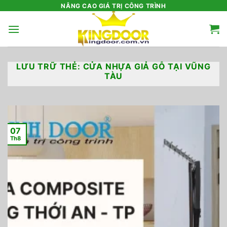
Bỏ
NÂNG CAO GIÁ TRỊ CÔNG TRÌNH
qua
nội
dung
LƯU TRỮ THẺ:
CỬA NHỰA GIẢ GỖ TẠI VŨNG
TÀU
07
Th8