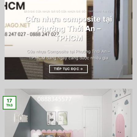
BÁO GIÁ CỬA NHỰA GIẢ GỖ CỬA NHỰA GIẢ GỖ COMPOSITE TIN TỨC
Cửa nhựa composite tại
Phường Thới An –
TPHCM
Cửa nhựa Composite tại Phường Thới An –
TP.HCM đang ngày càng được nhiều gia
TIẾP TỤC ĐỌC
→
17
Th3