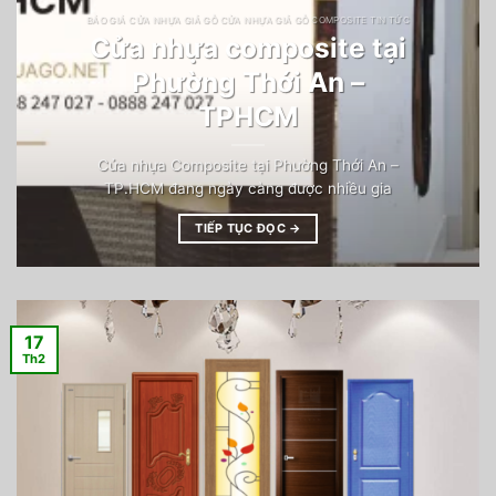
BÁO GIÁ CỬA NHỰA GIẢ GỖ CỬA NHỰA GIẢ GỖ COMPOSITE TIN TỨC
Cửa nhựa composite tại
Phường Thới An –
TPHCM
Cửa nhựa Composite tại Phường Thới An –
TP.HCM đang ngày càng được nhiều gia
TIẾP TỤC ĐỌC
→
17
Th2