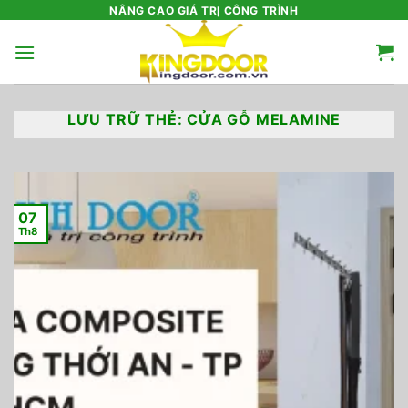
Bỏ
NÂNG CAO GIÁ TRỊ CÔNG TRÌNH
qua
nội
dung
LƯU TRỮ THẺ:
CỬA GỖ MELAMINE
07
Th8