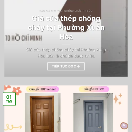
BÁO GIÁ CỬA THÉP CHỐNG CHÁY TIN TỨC
Giá cửa thép chống
cháy tại Phường Xuân
Hòa
Giá cửa thép chống cháy tại Phường Xuân
Hòa luôn là chủ đề được nhiều
TIẾP TỤC ĐỌC
→
01
Th5