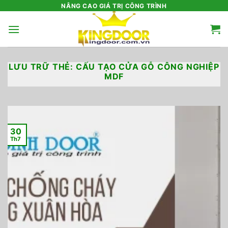
Bỏ
NÂNG CAO GIÁ TRỊ CÔNG TRÌNH
qua
nội
dung
LƯU TRỮ THẺ:
CẤU TẠO CỬA GỖ CÔNG NGHIỆP
MDF
30
Th7