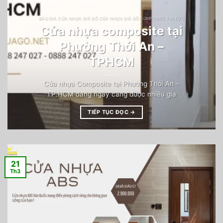
BÁO GIÁ CỬA NHỰA GIẢ GỖ CỬA NHỰA GIẢ GỖ COMPOSITE TIN TỨC
Cửa nhựa composite tại
Phường Thới An –
TPHCM
Cửa nhựa Composite tại Phường Thới An –
TP.HCM đang ngày càng được nhiều gia
TIẾP TỤC ĐỌC
→
21
Th3