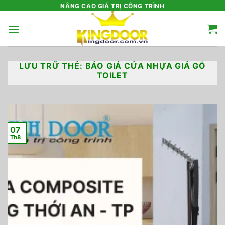
Bỏ
NÂNG CAO GIÁ TRỊ CÔNG TRÌNH
qua
nội
dung
LƯU TRỮ THẺ:
BÁO GIÁ CỬA NHỰA GIẢ GỖ
TOILET
07
Th8