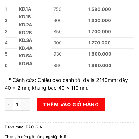
KD.1A
1
750
1.580.000
KD.1B
2
800
1.630.000
KD.2A
3
850
1.700.000
KD.2B
KD.3A
4
900
1.770.000
KD.4A
5
930
1.800.000
KD.5A
KD.6A
6
980
1.860.000
° Cánh cửa: Chiều cao cánh tối đa là 2140mm; dày
40 ± 2mm; khung bao 40 x 110mm.
giá cửa gỗ công nghiệp hdf số lượng
THÊM VÀO GIỎ HÀNG
Danh mục:
BÁO GIÁ
Thẻ:
giá cửa gỗ công nghiệp hdf