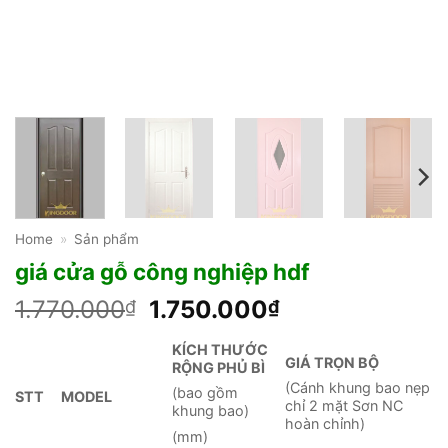
Home
»
Sản phẩm
giá cửa gỗ công nghiệp hdf
Giá
Giá
1.770.000
1.750.000
₫
₫
gốc
hiện
KÍCH THƯỚC
là:
tại
GIÁ TRỌN BỘ
RỘNG PHỦ BÌ
1.770.000₫.
là:
(Cánh khung bao nẹp
(bao gồm
STT
MODEL
1.750.000₫.
chỉ 2 mặt Sơn NC
khung bao)
hoàn chỉnh)
(mm)