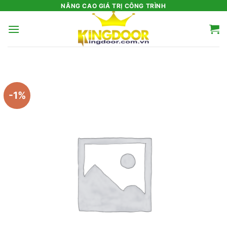
Bỏ
NÂNG CAO GIÁ TRỊ CÔNG TRÌNH
qua
nội
dung
-1%