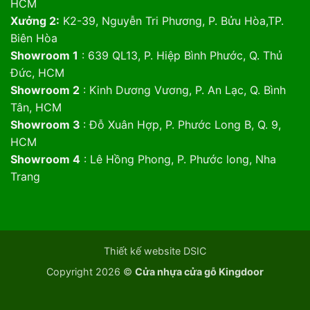
HCM
Xưởng 2:
K2-39, Nguyễn Tri Phương, P. Bửu Hòa,TP.
Biên Hòa
Showroom 1
: 639 QL13, P. Hiệp Bình Phước, Q. Thủ
Đức, HCM
Showroom 2
: Kinh Dương Vương, P. An Lạc, Q. Bình
Tân, HCM
Showroom 3
: Đỗ Xuân Hợp, P. Phước Long B, Q. 9,
HCM
Showroom 4
: Lê Hồng Phong, P. Phước long, Nha
Trang
Thiết kế website DSIC
Copyright 2026 ©
Cửa nhựa cửa gỗ Kingdoor