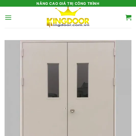
Bỏ
NÂNG CAO GIÁ TRỊ CÔNG TRÌNH
qua
nội
dung