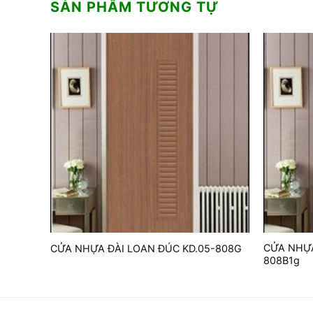
SẢN PHẨM TƯƠNG TỰ
CỬA NHỰA
-805
CỬA NHỰA ĐÀI LOAN ĐÚC KD.05-808G
808B1g