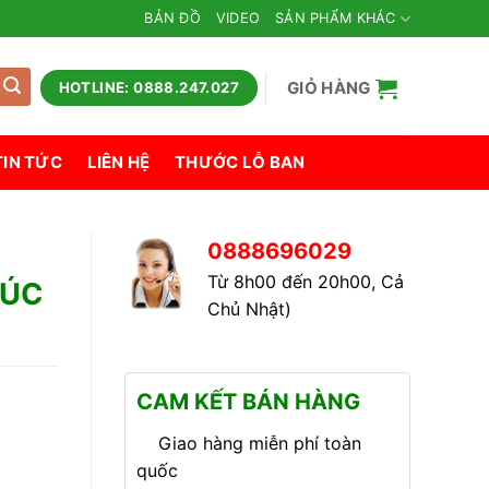
BẢN ĐỒ
VIDEO
SẢN PHẨM KHÁC
GIỎ HÀNG
HOTLINE: 0888.247.027
TIN TỨC
LIÊN HỆ
THƯỚC LỖ BAN
0888696029
Từ 8h00 đến 20h00, Cả
ĐÚC
Chủ Nhật)
CAM KẾT BÁN HÀNG
Giao hàng miễn phí toàn
quốc