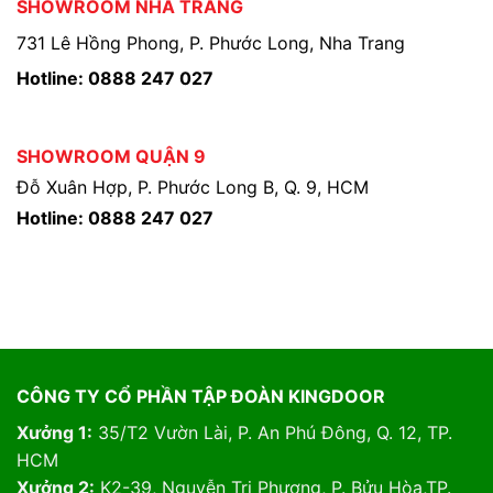
SHOWROOM NHA TRANG
731 Lê Hồng Phong, P. Phước Long, Nha Trang
Hotline: 0888 247 027
SHOWROOM QUẬN 9
Đỗ Xuân Hợp, P. Phước Long B, Q. 9, HCM
Hotline: 0888 247 027
CÔNG TY CỔ PHẦN TẬP ĐOÀN KINGDOOR
Xưởng 1:
35/T2 Vườn Lài, P. An Phú Đông, Q. 12, TP.
HCM
Xưởng 2:
K2-39, Nguyễn Tri Phương, P. Bửu Hòa,TP.