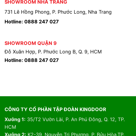
SHOWROOM NHA TRANG
731 Lê Hồng Phong, P. Phước Long, Nha Trang
Hotline: 0888 247 027
SHOWROOM QUẬN 9
Đỗ Xuân Hợp, P. Phước Long B, Q. 9, HCM
Hotline: 0888 247 027
CÔNG TY CỔ PHẦN TẬP ĐOÀN KINGDOOR
Xưởng 1:
35/T2 Vườn Lài, P. An Phú Đông, Q. 12, TP.
HCM
Xưởng 2:
K2-39, Nguyễn Tri Phương, P. Bửu Hòa,TP.