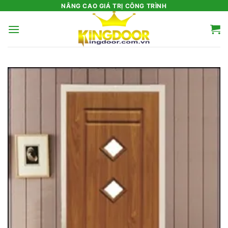
Bỏ
NÂNG CAO GIÁ TRỊ CÔNG TRÌNH
qua
nội
dung