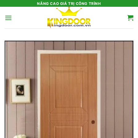
Bỏ
NÂNG CAO GIÁ TRỊ CÔNG TRÌNH
qua
nội
dung