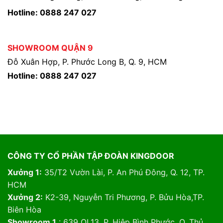
Hotline: 0888 247 027
SHOWROOM QUẬN 9
Đỗ Xuân Hợp, P. Phước Long B, Q. 9, HCM
Hotline: 0888 247 027
CÔNG TY CỔ PHẦN TẬP ĐOÀN KINGDOOR
Xưởng 1:
35/T2 Vườn Lài, P. An Phú Đông, Q. 12, TP.
HCM
Xưởng 2:
K2-39, Nguyễn Tri Phương, P. Bửu Hòa,TP.
Biên Hòa
Showroom 1
: 639 QL13, P. Hiệp Bình Phước, Q. Thủ