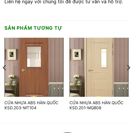
Liên hệ ngay với chúng tôi để được tư vấn và hỗ trợ.
SẢN PHẨM TƯƠNG TỰ
CỬA NHỰA ABS HÀN QUỐC
CỬA NHỰA ABS HÀN QUỐC
KSD.203-MT104
KSD.201-MQ808