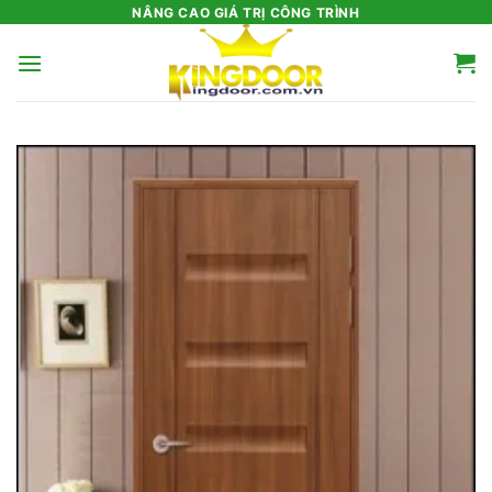
Bỏ
NÂNG CAO GIÁ TRỊ CÔNG TRÌNH
qua
nội
dung