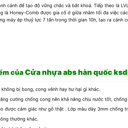
nh cánh để tạo độ vững chắc và bắt khoá. Tiếp theo là LV
ng là Honey-Comb được gia cố ở giữa nhằm tối đa việc cách
ằng máy ép thuỷ lực 7 tấn trong thời gian 10h, tạo ra cán
Cửa nhựa abs hàn quốc ks
iểm của
không bị bong, cong vênh hay hư hại gì khác.
 tăng cường chống cong nên khả năng chịu nước tốt, chống
tạo được cảm giác như gỗ thật . Lớp màu dày 3mm chống trầ
hông thường khác.