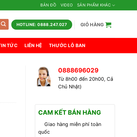
BẢN ĐỒ
VIDEO
SẢN PHẨM KHÁC
GIỎ HÀNG
HOTLINE: 0888.247.027
TIN TỨC
LIÊN HỆ
THƯỚC LỖ BAN
0888696029
Từ 8h00 đến 20h00, Cả
Chủ Nhật)
CAM KẾT BÁN HÀNG
Giao hàng miễn phí toàn
quốc