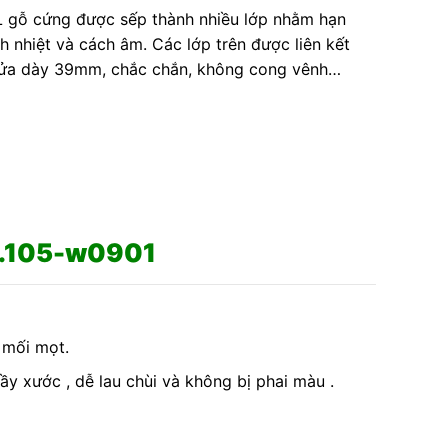
L gỗ cứng được sếp thành nhiều lớp nhằm hạn
 nhiệt và cách âm. Các lớp trên được liên kết
h cửa dày 39mm, chắc chắn, không cong vênh…
d.105-w0901
 mối mọt.
y xước , dễ lau chùi và không bị phai màu .