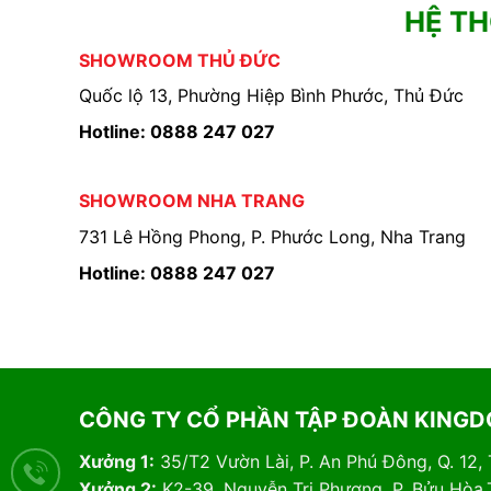
HỆ T
SHOWROOM THỦ ĐỨC
Quốc lộ 13, Phường Hiệp Bình Phước, Thủ Đức
Hotline: 0888 247 027
SHOWROOM NHA TRANG
731 Lê Hồng Phong, P. Phước Long, Nha Trang
Hotline: 0888 247 027
CÔNG TY CỔ PHẦN TẬP ĐOÀN KING
Xưởng 1:
35/T2 Vườn Lài, P. An Phú Đông, Q. 12,
Xưởng 2:
K2-39, Nguyễn Tri Phương, P. Bửu Hòa,