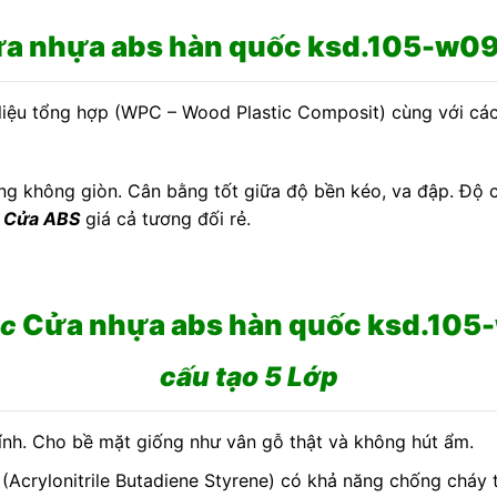
a nhựa abs hàn quốc ksd.105-w0
liệu tổng hợp (WPC – Wood Plastic Composit) cùng với các
không giòn. Cân bằng tốt giữa độ bền kéo, va đập. Độ cứn
à
Cửa ABS
giá cả tương đối rẻ.
Cửa nhựa abs hàn quốc ksd.10
úc
cấu tạo 5 Lớp
ính. Cho bề mặt giống như vân gỗ thật và không hút ẩm.
 (Acrylonitrile Butadiene Styrene) có khả năng chống cháy t