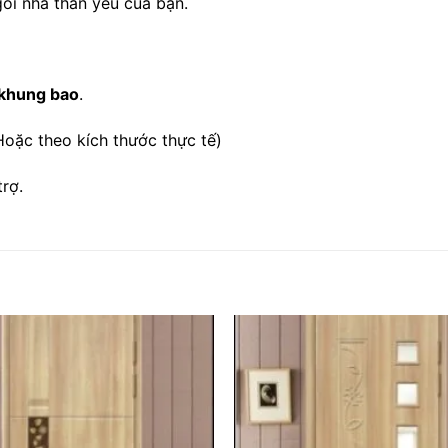
gôi nhà thân yêu của bạn.
khung bao
.
oặc theo kích thước thực tế)
rợ.