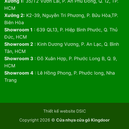
Xưởng 1:
35/T2 Vườn Lài, P. An Phú Đông, Q. 12, TP.
HCM
Xưởng 2:
K2-39, Nguyễn Tri Phương, P. Bửu Hòa,TP.
Biên Hòa
Showroom 1
: 639 QL13, P. Hiệp Bình Phước, Q. Thủ
Đức, HCM
Showroom 2
: Kinh Dương Vương, P. An Lạc, Q. Bình
Tân, HCM
Showroom 3
: Đỗ Xuân Hợp, P. Phước Long B, Q. 9,
HCM
Showroom 4
: Lê Hồng Phong, P. Phước long, Nha
Trang
Thiết kế website DSIC
Copyright 2026 ©
Cửa nhựa cửa gỗ Kingdoor