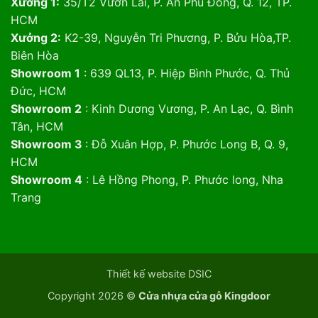
Xưởng 1:
35/T2 Vườn Lài, P. An Phú Đông, Q. 12, TP.
HCM
Xưởng 2:
K2-39, Nguyễn Tri Phương, P. Bửu Hòa,TP.
Biên Hòa
Showroom 1
: 639 QL13, P. Hiệp Bình Phước, Q. Thủ
Đức, HCM
Showroom 2
: Kinh Dương Vương, P. An Lạc, Q. Bình
Tân, HCM
Showroom 3
: Đỗ Xuân Hợp, P. Phước Long B, Q. 9,
HCM
Showroom 4
: Lê Hồng Phong, P. Phước long, Nha
Trang
Thiết kế website DSIC
Copyright 2026 ©
Cửa nhựa cửa gỗ Kingdoor