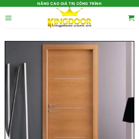
Bỏ
NÂNG CAO GIÁ TRỊ CÔNG TRÌNH
qua
nội
dung