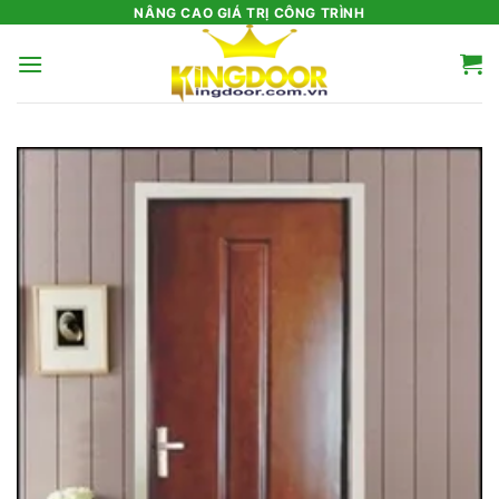
Bỏ
NÂNG CAO GIÁ TRỊ CÔNG TRÌNH
qua
nội
dung