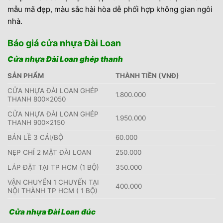
mẫu mã đẹp, màu sắc hài hòa dễ phối hợp không gian ngôi
nhà.
Báo giá cửa nhựa Đài Loan
Cửa nhựa Đài Loan ghép thanh
SẢN PHẨM
THÀNH TIỀN (VNĐ)
CỬA NHỰA ĐÀI LOAN GHÉP
1.800.000
THANH 800×2050
CỬA NHỰA ĐÀI LOAN GHÉP
1.950.000
THANH 900×2150
BẢN LỀ 3 CÁI/BỘ
60.000
NẸP CHỈ 2 MẶT ĐÀI LOAN
250.000
LẮP ĐẶT TẠI TP HCM (1 BỘ)
350.000
VẬN CHUYỂN 1 CHUYẾN TẠI
400.000
NỘI THÀNH TP HCM ( 1 BỘ)
Cửa nhựa Đài Loan đúc