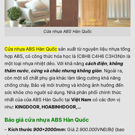
Cửa nhựa ABS Hàn Quốc
Cửa nhựa ABS Hàn Quốc
sản xuất từ nguyên liệu nhựa tổng
hợp ABS, có công thức hóa học là (C8H8 C4H6 C3H3N)n là
một loại nhựa nhiệt dẻo. Với khả năng
cách điện
,
không
thấm nước
,
cứng và chắc nhưng không giòn
. Ngoài ra,
còn một số chất phụ gia khác làm tăng cường khả năng
chống cháy. Bảo vệ môi trường và không ảnh hưởng đến
sức khỏe cho người sử dụng. Nhà phân phối chính thức
nhất của cửa ABS Hàn Quốc tại
Việt Nam
có các đơn vị
như:
KINGDOOR, HOABINHDOOR,…
Báo giá cửa nhựa ABS Hàn Quốc
–
Kích thước
900*2000mm
:
Giá
2.900.000VNĐ/Bộ
(bao