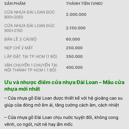
SẢN PHẨM
THÀNH TIỀN (VNĐ)
CỬA NHỰA ĐÀI LOAN ĐÚC
2.000.000
800×2050
CỬA NHỰA ĐÀI LOAN ĐÚC
2.150.000
900×2150
BẢN LỀ 3 CÁI/BỘ
60.000
NẸP CHỈ 2 MẶT
250.000
LẮP ĐẶT TẠI TP HCM (1 BỘ)
350.000
VẬN CHUYỂN 1 CHUYẾN TẠI
400.000
NỘI THÀNH TP HCM ( 1 BỘ)
Ưu và nhược điểm cửa nhựa Đài Loan – Mẫu cửa
nhựa mới nhất
– Cửa nhựa gỗ Đài Loan được thiết kế với hệ gioăng cao su
giúp cửa đóng mở êm ái, tăng cường cách âm, cách nhiệt
– Cửa nhựa gỗ Đài Loan chịu nước tuyệt đối, không cong
vênh, co ngót, nứt nẻ hay ẩm mốc