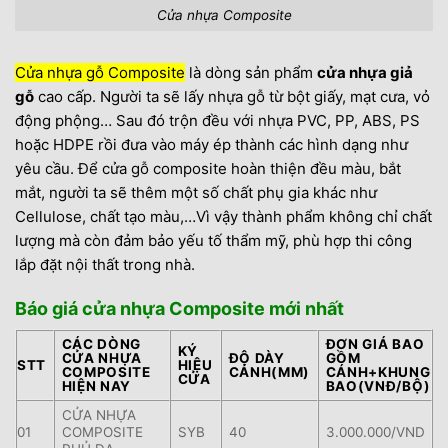
Cửa nhựa Composite
Cửa nhựa gỗ Composite
là dòng sản phẩm
cửa nhựa giả
gỗ
cao cấp. Người ta sẽ lấy nhựa gỗ từ bột giấy, mạt cưa, vỏ
động phộng… Sau đó trộn đều với nhựa PVC, PP, ABS, PS
hoặc HDPE rồi đưa vào máy ép thành các hình dạng như
yêu cầu. Để cửa gỗ composite hoàn thiện đều màu, bắt
mắt, người ta sẽ thêm một số chất phụ gia khác như
Cellulose, chất tạo màu,…Vì vậy thành phẩm không chỉ chất
lượng mà còn đảm bảo yếu tố thẩm mỹ, phù hợp thi công
lắp đặt nội thất trong nhà.
Báo giá cửa nhựa Composite mới nhất
CÁC DÒNG
ĐƠN GIÁ BAO
KÝ
CỬA NHỰA
ĐỘ DÀY
GỒM
STT
HIỆU
COMPOSITE
CÁNH(MM)
CÁNH+KHUNG
CỬA
HIỆN NAY
BAO(VNĐ/BỘ)
CỬA NHỰA
01
COMPOSITE
SYB
40
3.000.000/VND