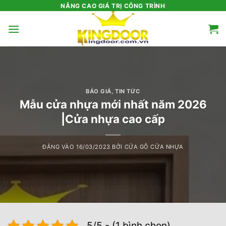
Bỏ
NÂNG CAO GIÁ TRỊ CÔNG TRÌNH
qua
nội
dung
BÁO GIÁ
,
TIN TỨC
Mẫu cửa nhựa mới nhất năm 2026
|Cửa nhựa cao cấp
ĐĂNG VÀO
16/03/2023
BỞI
CỬA GỖ CỬA NHỰA
5/5 - (1 bình chọn)